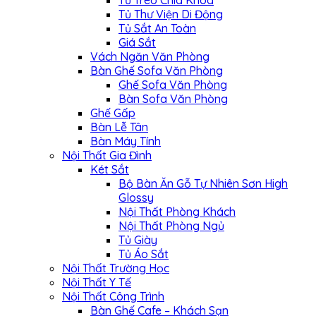
Tủ Treo Chìa Khóa
Tủ Thư Viện Di Động
Tủ Sắt An Toàn
Giá Sắt
Vách Ngăn Văn Phòng
Bàn Ghế Sofa Văn Phòng
Ghế Sofa Văn Phòng
Bàn Sofa Văn Phòng
Ghế Gấp
Bàn Lễ Tân
Bàn Máy Tính
Nội Thất Gia Đình
Két Sắt
Bộ Bàn Ăn Gỗ Tự Nhiên Sơn High
Glossy
Nội Thất Phòng Khách
Nội Thất Phòng Ngủ
Tủ Giày
Tủ Áo Sắt
Nội Thất Trường Học
Nội Thất Y Tế
Nội Thất Công Trình
Bàn Ghế Cafe – Khách Sạn