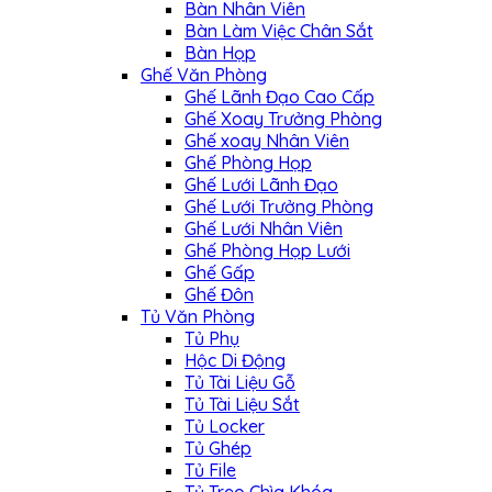
Bàn Nhân Viên
Bàn Làm Việc Chân Sắt
Bàn Họp
Ghế Văn Phòng
Ghế Lãnh Đạo Cao Cấp
Ghế Xoay Trưởng Phòng
Ghế xoay Nhân Viên
Ghế Phòng Họp
Ghế Lưới Lãnh Đạo
Ghế Lưới Trưởng Phòng
Ghế Lưới Nhân Viên
Ghế Phòng Họp Lưới
Ghế Gấp
Ghế Đôn
Tủ Văn Phòng
Tủ Phụ
Hộc Di Động
Tủ Tài Liệu Gỗ
Tủ Tài Liệu Sắt
Tủ Locker
Tủ Ghép
Tủ File