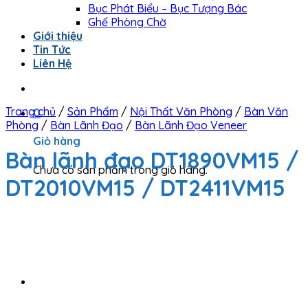
Bục Phát Biểu – Bục Tượng Bác
Ghế Phòng Chờ
Giới thiệu
Tin Tức
Liên Hệ
Trang chủ
/
Sản Phẩm
/
Nội Thất Văn Phòng
/
Bàn Văn
0
Phòng
/
Bàn Lãnh Đạo
/
Bàn Lãnh Đạo Veneer
Giỏ hàng
Bàn lãnh đạo DT1890VM15 /
Chưa có sản phẩm trong giỏ hàng.
DT2010VM15 / DT2411VM15