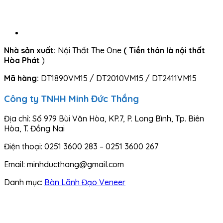
Nhà sản xuất:
Nội Thất The One
( Tiền thân là nội thất
Hòa Phát
)
Mã hàng:
DT1890VM15 / DT2010VM15 / DT2411VM15
Công ty TNHH Minh Đức Thắng
Địa chỉ: Số 979 Bùi Văn Hòa, KP.7, P. Long Bình, Tp. Biên
Hòa, T. Đồng Nai
Điện thoại: 0251 3600 283 – 0251 3600 267
Email: minhducthang@gmail.com
Danh mục:
Bàn Lãnh Đạo Veneer