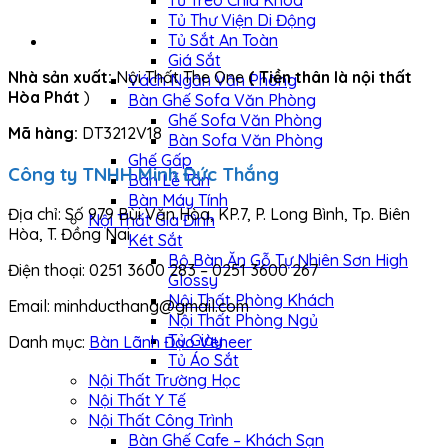
Tủ Treo Chìa Khóa
Tủ Thư Viện Di Động
Tủ Sắt An Toàn
Giá Sắt
Nhà sản xuất:
Nội Thất The One
( Tiền thân là nội thất
Vách Ngăn Văn Phòng
Hòa Phát
)
Bàn Ghế Sofa Văn Phòng
Ghế Sofa Văn Phòng
Mã hàng:
DT3212V18
Bàn Sofa Văn Phòng
Ghế Gấp
Công ty TNHH Minh Đức Thắng
Bàn Lễ Tân
Bàn Máy Tính
Địa chỉ: Số 979 Bùi Văn Hòa, KP.7, P. Long Bình, Tp. Biên
Nội Thất Gia Đình
Hòa, T. Đồng Nai
Két Sắt
Bộ Bàn Ăn Gỗ Tự Nhiên Sơn High
Điện thoại: 0251 3600 283 – 0251 3600 267
Glossy
Nội Thất Phòng Khách
Email: minhducthang@gmail.com
Nội Thất Phòng Ngủ
Tủ Giày
Danh mục:
Bàn Lãnh Đạo Veneer
Tủ Áo Sắt
Nội Thất Trường Học
Nội Thất Y Tế
Nội Thất Công Trình
Bàn Ghế Cafe – Khách Sạn