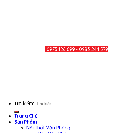
Điện thoại: 0251 3600 283
Hotline: 0975 126 699 - 0983 244
579
Mail: minhducthang@gmail.com
TƯ VẤN KHÁCH HÀNG
HOTLINE:
0975 126 699 - 0983 244 579
CHIA SẺ
KẾT NỐI FACEBOOK
Tìm kiếm:
Trang Chủ
Sản Phẩm
Nội Thất Văn Phòng