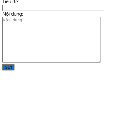
Tiêu đề:
Nội dung:
Liên Hệ
Công ty TNHH Minh Đức Thắng
Địa chỉ: Số 979, Đường Bùi Văn Hòa, Khu Phố 34, Phường
Long Bình, Thành Phố Đồng Nai