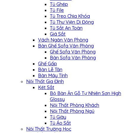
Tủ Ghép
Tủ File
Tủ Treo Chìa Khóa
Tủ Thư Viện Di Động
Tủ Sắt An Toàn
Giá Sắt
Vách Ngăn Văn Phòng
Bàn Ghế Sofa Văn Phòng
Ghế Sofa Văn Phòng
Bàn Sofa Văn Phòng
Ghế Gấp
Bàn Lễ Tân
Bàn Máy Tính
Nội Thất Gia Đình
Két Sắt
Bộ Bàn Ăn Gỗ Tự Nhiên Sơn High
Glossy
Nội Thất Phòng Khách
Nội Thất Phòng Ngủ
Tủ Giày
Tủ Áo Sắt
Nội Thất Trường Học