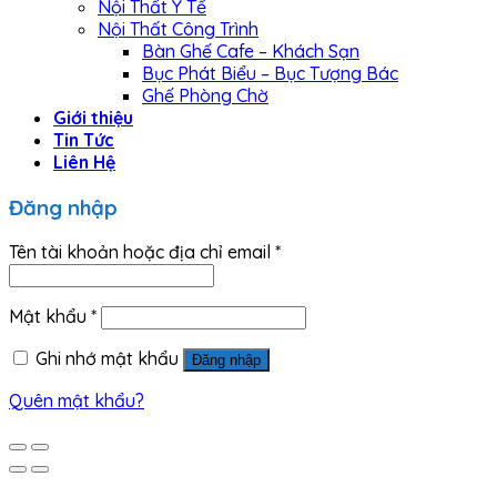
Nội Thất Y Tế
Nội Thất Công Trình
Bàn Ghế Cafe – Khách Sạn
Bục Phát Biểu – Bục Tượng Bác
Ghế Phòng Chờ
Giới thiệu
Tin Tức
Liên Hệ
Đăng nhập
Tên tài khoản hoặc địa chỉ email
*
Mật khẩu
*
Ghi nhớ mật khẩu
Đăng nhập
Quên mật khẩu?