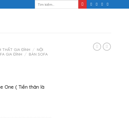
Tìm
kiếm:
I THẤT GIA ĐÌNH
/
NỘI
FA GIA ĐÌNH
/
BÀN SOFA
e One ( Tiền thân là