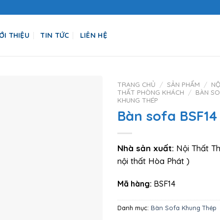
ỚI THIỆU
TIN TỨC
LIÊN HỆ
TRANG CHỦ
/
SẢN PHẨM
/
NỘ
THẤT PHÒNG KHÁCH
/
BÀN SO
KHUNG THÉP
Bàn sofa BSF14
Nhà sản xuất:
Nội Thất Th
nội thất Hòa Phát )
Mã hàng:
BSF14
Danh mục:
Bàn Sofa Khung Thép