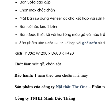
Bàn Sofa cao cấp
Chân inox chắc chắn
Mặt bàn sử dụng Veneer óc chó kết hợp với sơn 
Bàn có hộc kéo 2 bên
Bàn được thiết kế với hai tông màu gỗ và màu tr
Sản phẩm
Bàn Sofa BSF14
kế hợp với
ghế sofa
sử 
Kích Thước:
W1200 x D600 x H420
Chất liệu:
mặt gỗ, chân sắt
Bảo hành:
1 năm theo tiêu chuẩn nhà máy
Sản phẩm của công ty
Nội thất The One
– Phân p
Công ty TNHH Minh Đức Thắng