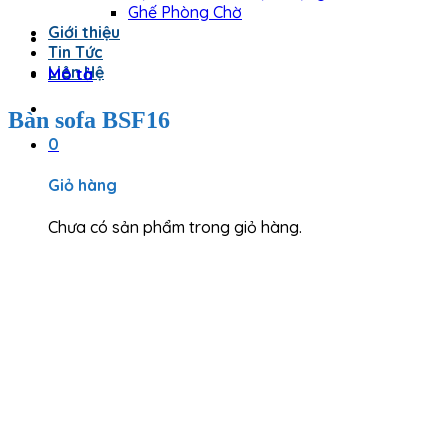
Ghế Phòng Chờ
Giới thiệu
Tin Tức
Liên Hệ
Mô tả
Bàn sofa BSF16
0
Giỏ hàng
Chưa có sản phẩm trong giỏ hàng.