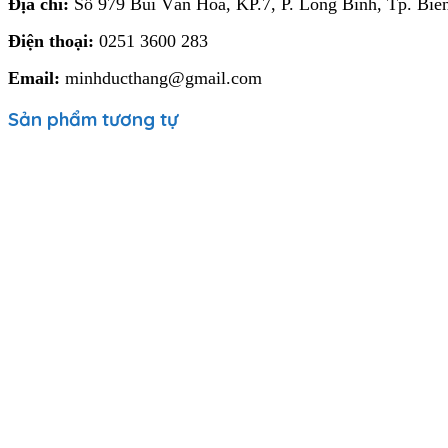
Địa chỉ:
Số 979 Bùi Văn Hòa, KP.7, P. Long Bình, Tp. Biê
Điện thoại:
0251 3600 283
Email:
minhducthang@gmail.com
Sản phẩm tương tự