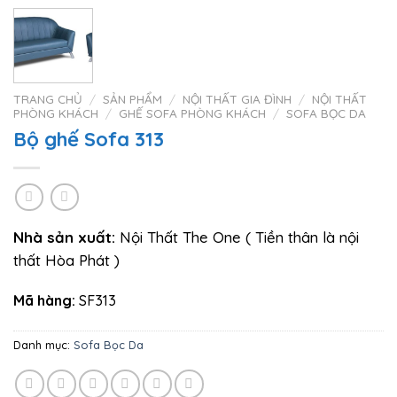
TRANG CHỦ
/
SẢN PHẨM
/
NỘI THẤT GIA ĐÌNH
/
NỘI THẤT
PHÒNG KHÁCH
/
GHẾ SOFA PHÒNG KHÁCH
/
SOFA BỌC DA
Bộ ghế Sofa 313
Nhà sản xuất:
Nội Thất The One ( Tiền thân là nội
thất Hòa Phát )
Mã hàng:
SF313
Danh mục:
Sofa Bọc Da