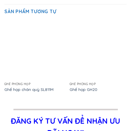
SẢN PHẨM TƯƠNG TỰ
GHẾ PHÒNG HỌP
GHẾ PHÒNG HỌP
Ghế họp chân quỳ SL811M
Ghế họp GH20
ĐĂNG KÝ TƯ VẤN ĐỂ NHẬN ƯU