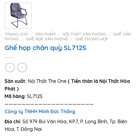
TRANG CHỦ
/
SẢN PHẨM
/
NỘI THẤT VĂN PHÒNG
/
GHẾ VĂN
PHÒNG
/
GHẾ HỌP VĂN PHÒNG
/
GHẾ PHÒNG HỌP
Ghế họp chân quỳ SL712S
Sản xuất:
Nội Thất The One
( Tiền thân là Nội Thất Hòa
Phát )
Mã hàng:
SL712S
—————————————————————
Công ty TNHH Minh Đức Thắng
Địa chỉ:
Số 979 Bùi Văn Hòa, KP.7, P. Long Bình, Tp. Biên
Hòa, T. Đồng Nai