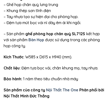
– Ghế họp chân quỳ lưng trung
– Khung thép sơn tĩnh điện
– Tay nhựa tạo sự hiện đại cho phòng họp.
– Đệm tựa mút bọc vải nỉ dày êm ái khi ngồi.
– Sản phẩm
ghế phòng họp chân quỳ SL712S
kết hợp
với sản phẩm
Bàn Họp
được sử dụng trong các phòng
họp công ty.
Kích Thước
: W585 x D615 x H940 (mm).
Chất liệu:
Đệm tựa bọc vải, chân khung mạ, tay nhựa.
Bảo hành:
1 năm theo tiêu chuẩn nhà máy
Sản phẩm của công ty
Nội Thất The One
Phân phối bởi
Nội Thất Minh Đức Thắng