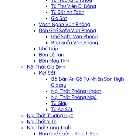
Tủ Treo Chìa Khóa
Tủ Thư Viện Di Động
Tủ Sắt An Toàn
Giá Sắt
Vách Ngăn Văn Phòng
Bàn Ghế Sofa Văn Phòng
Ghế Sofa Văn Phòng
Bàn Sofa Văn Phòng
Ghế Gấp
Bàn Lễ Tân
Bàn Máy Tính
Nội Thất Gia Đình
Két Sắt
Bộ Bàn Ăn Gỗ Tự Nhiên Sơn High
Glossy
Nội Thất Phòng Khách
Nội Thất Phòng Ngủ
Tủ Giày
Tủ Áo Sắt
Nội Thất Trường Học
Nội Thất Y Tế
Nội Thất Công Trình
Bàn Ghế Cafe – Khách Sạn