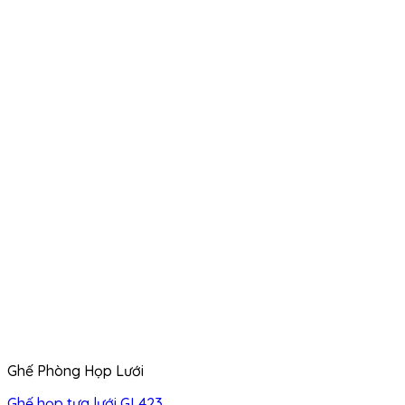
Ghế Phòng Họp Lưới
Ghế họp tựa lưới GL423