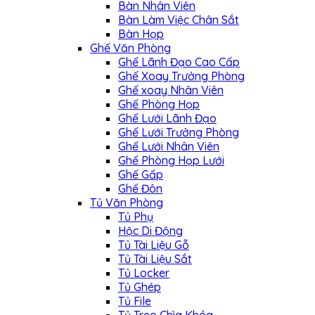
Bàn Nhân Viên
Bàn Làm Việc Chân Sắt
Bàn Họp
Ghế Văn Phòng
Ghế Lãnh Đạo Cao Cấp
Ghế Xoay Trưởng Phòng
Ghế xoay Nhân Viên
Ghế Phòng Họp
Ghế Lưới Lãnh Đạo
Ghế Lưới Trưởng Phòng
Ghế Lưới Nhân Viên
Ghế Phòng Họp Lưới
Ghế Gấp
Ghế Đôn
Tủ Văn Phòng
Tủ Phụ
Hộc Di Động
Tủ Tài Liệu Gỗ
Tủ Tài Liệu Sắt
Tủ Locker
Tủ Ghép
Tủ File