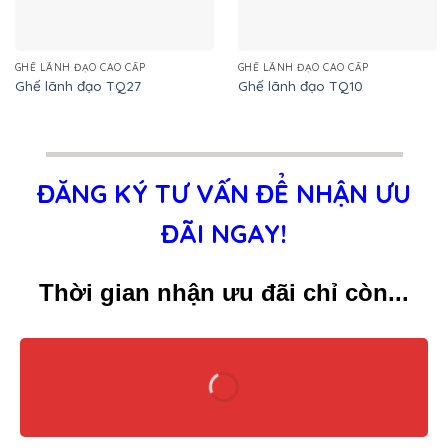
GHẾ LÃNH ĐẠO CAO CẤP
GHẾ LÃNH ĐẠO CAO CẤP
Ghế lãnh đạo TQ27
Ghế lãnh đạo TQ10
ĐĂNG KÝ TƯ VẤN ĐỂ NHẬN ƯU
ĐÃI NGAY!
Thời gian nhận ưu đãi chỉ còn...