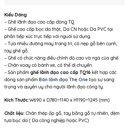
Kiểu Dáng
– Ghế lãnh đạo cao cấp dòng TQ
– Ghế cao cấp bọc da thật, Da CN hoặc Da PVC tại
phần tiếp xúc trực tiếp với nguời sử dụng.
– Tựa nhiều đường may trang trí, có nẹp gỗ bên cạnh,
tay ghế gỗ.
– Ghế có chức năng điều chỉnh độ cao và ngả của ghế.
– Chân xoay có bánh xe, có thể di chuyển.
– Sản phẩm
ghế lãnh đạo cao cấp TQ16
kết hợp các
dòng sản phẩm
Bàn lãnh đạo The One
tạo sự sang
trọng và quyền uy cho người lãnh đạo công ty.
Kích Thước:
W690 x D780÷1140 x H1190÷1245 (mm)
Chất liệu:
Chân thép ốp gỗ, tay bằng gỗ tự nhiên, đệm
tựa bọc da ( Da công nghiệp hoặc PVC)