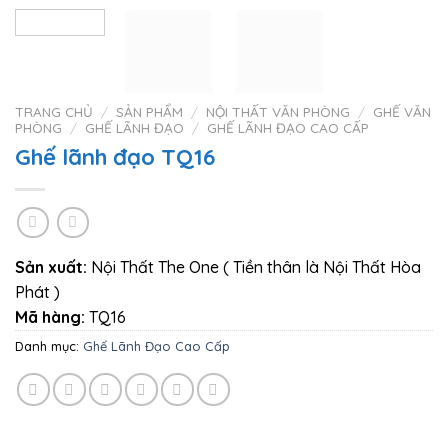
TRANG CHỦ
/
SẢN PHẨM
/
NỘI THẤT VĂN PHÒNG
/
GHẾ VĂN
PHÒNG
/
GHẾ LÃNH ĐẠO
/
GHẾ LÃNH ĐẠO CAO CẤP
Ghế lãnh đạo TQ16
Sản xuất:
Nội Thất The One ( Tiền thân là Nội Thất Hòa
Phát )
Mã hàng:
TQ16
Danh mục:
Ghế Lãnh Đạo Cao Cấp