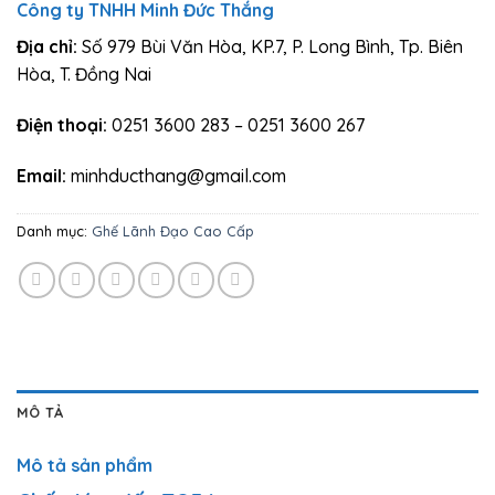
Công ty TNHH Minh Đức Thắng
Địa chỉ:
Số 979 Bùi Văn Hòa, KP.7, P. Long Bình, Tp. Biên
Hòa, T. Đồng Nai
Điện thoại:
0251 3600 283 – 0251 3600 267
Email:
minhducthang@gmail.com
Danh mục:
Ghế Lãnh Đạo Cao Cấp
MÔ TẢ
Mô tả sản phẩm