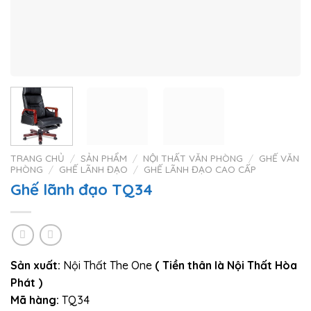
TRANG CHỦ
/
SẢN PHẨM
/
NỘI THẤT VĂN PHÒNG
/
GHẾ VĂN
PHÒNG
/
GHẾ LÃNH ĐẠO
/
GHẾ LÃNH ĐẠO CAO CẤP
Ghế lãnh đạo TQ34
Sản xuất:
Nội Thất The One
( Tiền thân là Nội Thất Hòa
Phát )
Mã hàng:
TQ34