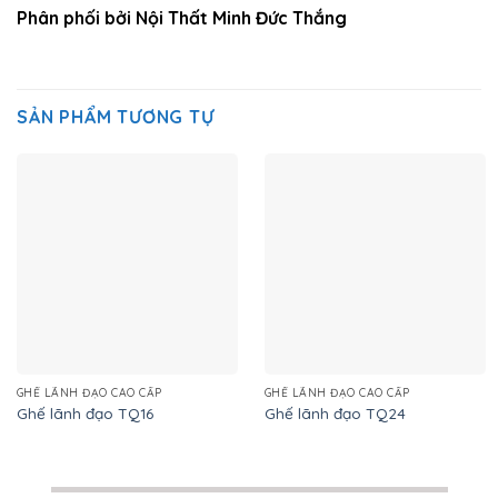
Phân phối bởi Nội Thất Minh Đức Thắng
SẢN PHẨM TƯƠNG TỰ
GHẾ LÃNH ĐẠO CAO CẤP
GHẾ LÃNH ĐẠO CAO CẤP
Ghế lãnh đạo TQ16
Ghế lãnh đạo TQ24