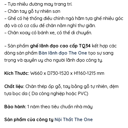
– Tựa nhiều đường may trang trí.
– Chân tay gỗ tự nhiên sơn
– Ghế có hệ thống điều chỉnh ngả hãm tựa ghế nhiều góc
độ và có cơ cấu để chân nằm nghỉ thư giãn.
– Chân xoay có bánh xe, có thể di chuyển.
– Sản phẩm
ghế lãnh đạo cao cấp TQ34
kết hợp các
dòng sản phẩm
Bàn lãnh đạo The One
tạo sự sang
trọng và quyền uy cho người lãnh đạo công ty.
Kích Thước:
W660 x D730-1520 x H1160-1215 mm
Chất liệu:
Chân thép ốp gỗ, tay bằng gỗ tự nhiên, đệm
tựa bọc da ( Da công nghiệp hoặc PVC)
Bảo hành:
1 năm theo tiêu chuẩn nhà máy
Sản phẩm của công ty
Nội Thất The One