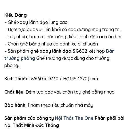
Kiểu Dáng
– Ghế xoay lãnh đạo lưng cao
– Đệm tựa bọc vải liền khối có các đường may trang trí.
– Tay nhựa, bát có chức năng điều chỉnh độ cao cần hơi.
– Chân ghế bằng nhựa có bánh xe di chuyển
– Sản phẩm
ghế xoay lãnh đạo SG602
kết hợp
Bàn
trưởng phòng
Ghế thường được dùng cho trưởng
phòng.
Kích Thước:
W660 x D730 x H(1145-1270) mm
Chất liệu:
Đệm tựa bọc vải, chân tay ghế bằng nhựa.
Bảo hành:
1 năm theo tiêu chuẩn nhà máy
Sản phẩm của công ty
Nội Thất The One
Phân phối bởi
Nội Thất Minh Đức Thắng