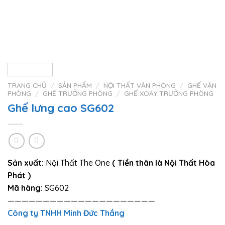
TRANG CHỦ
/
SẢN PHẨM
/
NỘI THẤT VĂN PHÒNG
/
GHẾ VĂN
PHÒNG
/
GHẾ TRƯỞNG PHÒNG
/
GHẾ XOAY TRƯỞNG PHÒNG
Ghế lưng cao SG602
Sản xuất:
Nội Thất The One
( Tiền thân là Nội Thất Hòa
Phát )
Mã hàng:
SG602
—————————————————————
Công ty TNHH Minh Đức Thắng