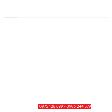
LIÊN HỆ
Công ty TNHH Minh Đức Thắng
Địa chỉ: Số 979, Đường Bùi Văn Hòa, Khu Phố 34,
Phường Long Bình, Thành Phố Đồng Nai
Điện thoại: 0251 3600 283
Hotline: 0975 126 699 - 0983 244
579
Mail: minhducthang@gmail.com
TƯ VẤN KHÁCH HÀNG
HOTLINE:
0975 126 699 - 0983 244 579