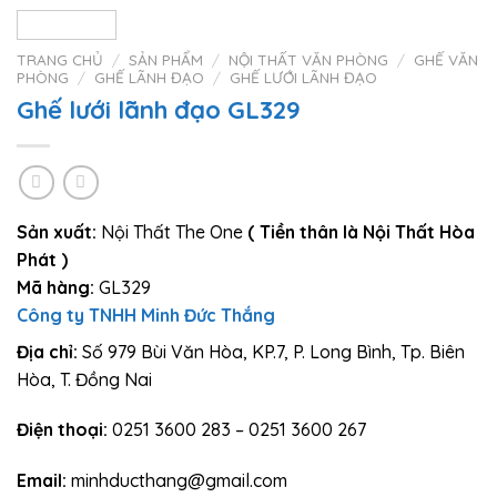
TRANG CHỦ
/
SẢN PHẨM
/
NỘI THẤT VĂN PHÒNG
/
GHẾ VĂN
PHÒNG
/
GHẾ LÃNH ĐẠO
/
GHẾ LƯỚI LÃNH ĐẠO
Ghế lưới lãnh đạo GL329
Sản xuất:
Nội Thất The One
( Tiền thân là Nội Thất Hòa
Phát )
Mã hàng:
GL329
Công ty TNHH Minh Đức Thắng
Địa chỉ:
Số 979 Bùi Văn Hòa, KP.7, P. Long Bình, Tp. Biên
Hòa, T. Đồng Nai
Điện thoại:
0251 3600 283 – 0251 3600 267
Email:
minhducthang@gmail.com