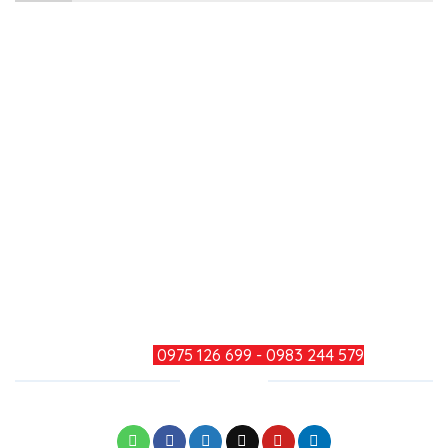
Công ty TNHH Minh Đức Thắng
Địa chỉ: Số 979, Đường Bùi Văn Hòa, Khu Phố 34,
Phường Long Bình, Thành Phố Đồng Nai
Điện thoại: 0251 3600 283
Hotline: 0975 126 699 - 0983 244
579
Mail: minhducthang@gmail.com
TƯ VẤN KHÁCH HÀNG
HOTLINE:
0975 126 699 - 0983 244 579
CHIA SẺ