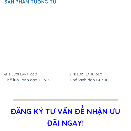
SẢN PHẨM TƯƠNG TỰ
GHẾ LƯỚI LÃNH ĐẠO
GHẾ LƯỚI LÃNH ĐẠO
Ghế lưới lãnh đạo GL316
Ghế lãnh đạo GL308
ĐĂNG KÝ TƯ VẤN ĐỂ NHẬN ƯU
ĐÃI NGAY!