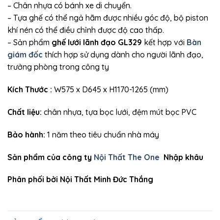
– Chân nhựa có bánh xe di chuyển.
– Tựa ghế có thể ngả hãm được nhiều góc độ, bộ piston
khí nén có thể điều chỉnh được độ cao thấp.
– Sản phẩm
ghế lưới lãnh đạo GL329
kết hợp với
Bàn
giám đốc
thích hợp sử dụng dành cho người lãnh đạo,
trưởng phòng trong công ty
Kích Thước :
W575 x D645 x H1170-1265 (mm)
Chất liệu:
chân nhựa, tựa bọc lưới, đệm mút bọc PVC
Bảo hành:
1 năm theo tiêu chuẩn nhà máy
Sản phẩm của công ty
Nội Thất The One
Nhập khâu
Phân phối bởi Nội Thất Minh Đức Thắng