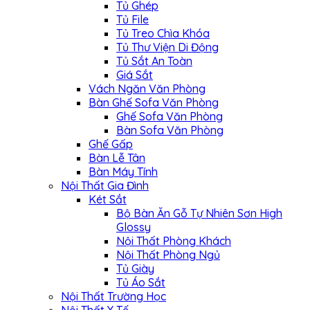
Tủ Ghép
Tủ File
Tủ Treo Chìa Khóa
Tủ Thư Viện Di Động
Tủ Sắt An Toàn
Giá Sắt
Vách Ngăn Văn Phòng
Bàn Ghế Sofa Văn Phòng
Ghế Sofa Văn Phòng
Bàn Sofa Văn Phòng
Ghế Gấp
Bàn Lễ Tân
Bàn Máy Tính
Nội Thất Gia Đình
Két Sắt
Bộ Bàn Ăn Gỗ Tự Nhiên Sơn High
Glossy
Nội Thất Phòng Khách
Nội Thất Phòng Ngủ
Tủ Giày
Tủ Áo Sắt
Nội Thất Trường Học