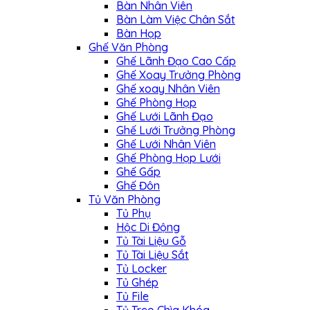
Bàn Nhân Viên
Bàn Làm Việc Chân Sắt
Bàn Họp
Ghế Văn Phòng
Ghế Lãnh Đạo Cao Cấp
Ghế Xoay Trưởng Phòng
Ghế xoay Nhân Viên
Ghế Phòng Họp
Ghế Lưới Lãnh Đạo
Ghế Lưới Trưởng Phòng
Ghế Lưới Nhân Viên
Ghế Phòng Họp Lưới
Ghế Gấp
Ghế Đôn
Tủ Văn Phòng
Tủ Phụ
Hộc Di Động
Tủ Tài Liệu Gỗ
Tủ Tài Liệu Sắt
Tủ Locker
Tủ Ghép
Tủ File