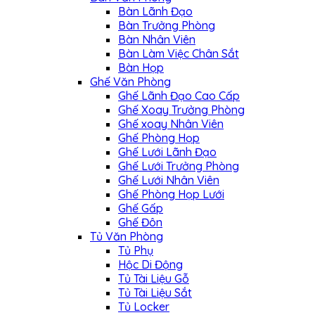
Bàn Lãnh Đạo
Bàn Trưởng Phòng
Bàn Nhân Viên
Bàn Làm Việc Chân Sắt
Bàn Họp
Ghế Văn Phòng
Ghế Lãnh Đạo Cao Cấp
Ghế Xoay Trưởng Phòng
Ghế xoay Nhân Viên
Ghế Phòng Họp
Ghế Lưới Lãnh Đạo
Ghế Lưới Trưởng Phòng
Ghế Lưới Nhân Viên
Ghế Phòng Họp Lưới
Ghế Gấp
Ghế Đôn
Tủ Văn Phòng
Tủ Phụ
Hộc Di Động
Tủ Tài Liệu Gỗ
Tủ Tài Liệu Sắt
Tủ Locker