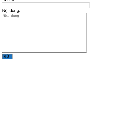
Nội dung:
Liên Hệ
Công ty TNHH Minh Đức Thắng
Địa chỉ: Số 979, Đường Bùi Văn Hòa, Khu Phố 34, Phường
Long Bình, Thành Phố Đồng Nai