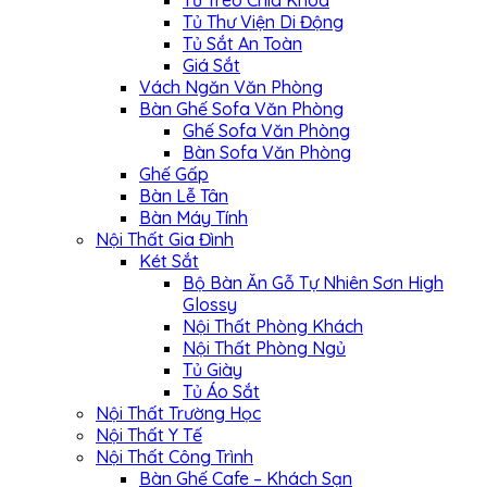
Tủ Treo Chìa Khóa
Tủ Thư Viện Di Động
Tủ Sắt An Toàn
Giá Sắt
Vách Ngăn Văn Phòng
Bàn Ghế Sofa Văn Phòng
Ghế Sofa Văn Phòng
Bàn Sofa Văn Phòng
Ghế Gấp
Bàn Lễ Tân
Bàn Máy Tính
Nội Thất Gia Đình
Két Sắt
Bộ Bàn Ăn Gỗ Tự Nhiên Sơn High
Glossy
Nội Thất Phòng Khách
Nội Thất Phòng Ngủ
Tủ Giày
Tủ Áo Sắt
Nội Thất Trường Học
Nội Thất Y Tế
Nội Thất Công Trình
Bàn Ghế Cafe – Khách Sạn