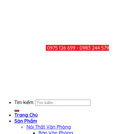
Điện thoại: 0251 3600 283
Hotline: 0975 126 699 - 0983 244
579
Mail: minhducthang@gmail.com
TƯ VẤN KHÁCH HÀNG
HOTLINE:
0975 126 699 - 0983 244 579
CHIA SẺ
KẾT NỐI FACEBOOK
Tìm kiếm:
Trang Chủ
Sản Phẩm
Nội Thất Văn Phòng
Bàn Văn Phòng