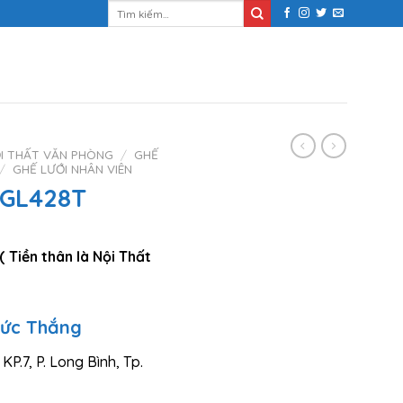
Tìm
kiếm:
I THẤT VĂN PHÒNG
/
GHẾ
/
GHẾ LƯỚI NHÂN VIÊN
 GL428T
( Tiền thân là Nội Thất
Đức Thắng
P.7, P. Long Bình, Tp.