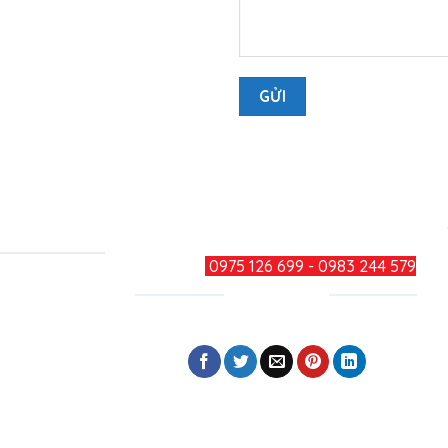
TƯ VẤN KHÁCH HÀNG
HOTLINE:
0975 126 699 - 0983 244 579
CHIA SẺ
Phường Long