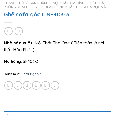
TRANG CHỦ
/
SẢN PHẨM
/
NỘI THẤT GIA ĐÌNH
/
NỘI THẤT
PHÒNG KHÁCH
/
GHẾ SOFA PHÒNG KHÁCH
/
SOFA BỌC VẢI
Ghế sofa góc L SF403-3
Nhà sản xuất:
Nội Thất The One ( Tiền thân là nội
thất Hòa Phát )
Mã hàng:
SF403-3
Danh mục:
Sofa Bọc Vải