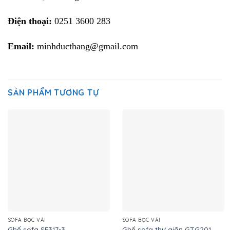
Điện thoại:
0251 3600 283
Email:
minhducthang@gmail.com
SẢN PHẨM TƯƠNG TỰ
SOFA BỌC VẢI
SOFA BỌC VẢI
Ghế sofa SF317-3
Ghế sofa thư giãn GTG201