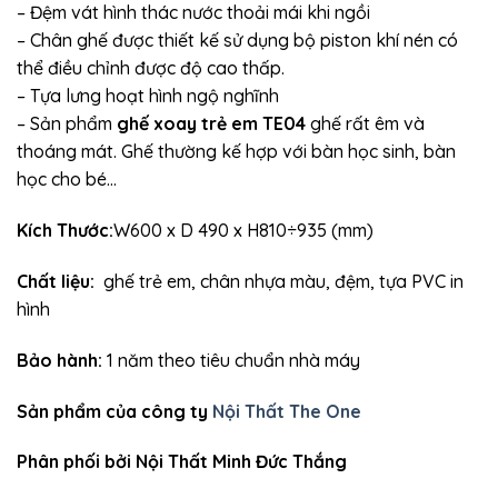
– Đệm vát hình thác nước thoải mái khi ngồi
– Chân ghế được thiết kế sử dụng bộ piston khí nén có
thể điều chỉnh được độ cao thấp.
– Tựa lưng hoạt hình ngộ nghĩnh
– Sản phẩm
ghế xoay trẻ em TE04
ghế rất êm và
thoáng mát. Ghế thường kế hợp với bàn học sinh, bàn
học cho bé…
Kích Thước:
W600 x D 490 x H810÷935 (mm)
Chất liệu:
ghế trẻ em, chân nhựa màu, đệm, tựa PVC in
hình
Bảo hành:
1 năm theo tiêu chuẩn nhà máy
Sản phẩm của công ty
Nội Thất The One
Phân phối bởi Nội Thất Minh Đức Thắng