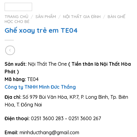
TRANG CHỦ
/
SẢN PHẨM
/
NỘI THẤT GIA ĐÌNH
/
BÀN GHẾ
HỌC CHO BÉ
Ghế xoay trẻ em TE04
Sản xuất:
Nội Thất The One
( Tiền thân là Nội Thất Hòa
Phát )
Mã hàng:
TE04
Công ty TNHH Minh Đức Thắng
Địa chỉ:
Số 979 Bùi Văn Hòa, KP.7, P. Long Bình, Tp. Biên
Hòa, T. Đồng Nai
Điện thoại:
0251 3600 283 – 0251 3600 267
Email:
minhducthang@gmail.com