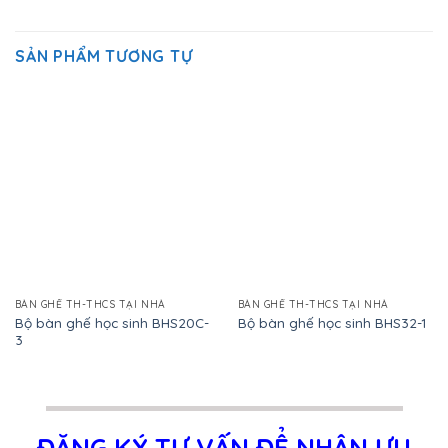
SẢN PHẨM TƯƠNG TỰ
BÀN GHẾ TH-THCS TẠI NHÀ
BÀN GHẾ TH-THCS TẠI NHÀ
Bộ bàn ghế học sinh BHS20C-
Bộ bàn ghế học sinh BHS32-1
3
ĐĂNG KÝ TƯ VẤN ĐỂ NHẬN ƯU