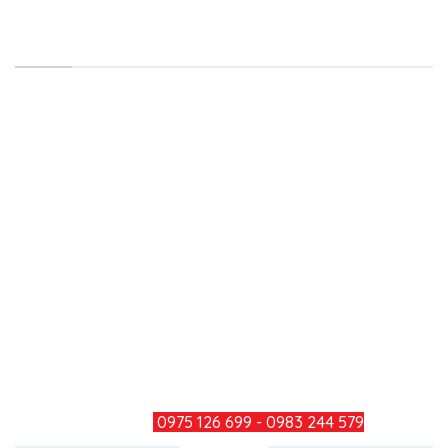
LIÊN HỆ
Công ty TNHH Minh Đức Thắng
Địa chỉ: Số 979, Đường Bùi Văn Hòa, Khu Phố 34,
Phường Long Bình, Thành Phố Đồng Nai
Điện thoại: 0251 3600 283
Hotline: 0975 126 699 - 0983 244
579
Mail: minhducthang@gmail.com
TƯ VẤN KHÁCH HÀNG
HOTLINE:
0975 126 699 - 0983 244 579
CHIA SẺ