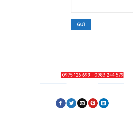
TƯ VẤN KHÁCH HÀNG
HOTLINE:
0975 126 699 - 0983 244 579
CHIA SẺ
Phường Long