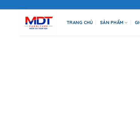
Skip
to
content
TRANG CHỦ
SẢN PHẨM
GI