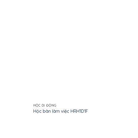
HỘC DI ĐỘNG
HỘC
Hộc bàn làm việc HRH1D1F
Hộc