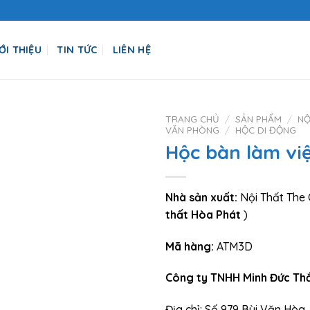
ỚI THIỆU
TIN TỨC
LIÊN HỆ
TRANG CHỦ
/
SẢN PHẨM
/
NỘ
VĂN PHÒNG
/
HỘC DI ĐỘNG
Hộc bàn làm vi
Nhà sản xuất:
Nội Thất The
thất Hòa Phát
)
Mã hàng:
ATM3D
Công ty TNHH Minh Đức Th
Địa chỉ: Số 979 Bùi Văn Hòa, 