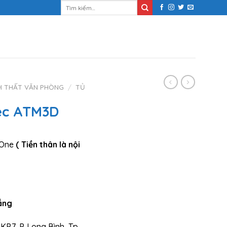
Tìm
kiếm:
I THẤT VĂN PHÒNG
/
TỦ
ệc ATM3D
 One
( Tiền thân là nội
ắng
KP.7, P. Long Bình, Tp.