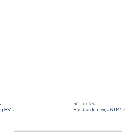
G
HỘC DI ĐỘNG
ng HS1D
Hộc bàn làm việc NTM3D