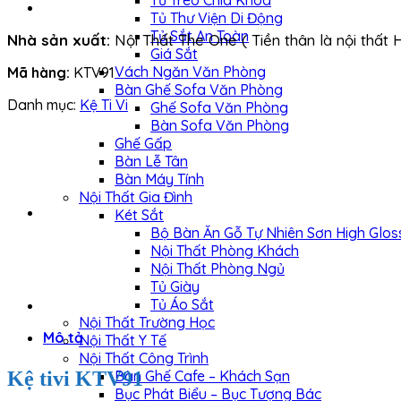
Tủ Treo Chìa Khóa
Tủ Thư Viện Di Động
Tủ Sắt An Toàn
Nhà sản xuất:
Nội Thất The One ( Tiền thân là nội thất 
Giá Sắt
Vách Ngăn Văn Phòng
Mã hàng:
KTV91
Bàn Ghế Sofa Văn Phòng
Danh mục:
Kệ Ti Vi
Ghế Sofa Văn Phòng
Bàn Sofa Văn Phòng
Ghế Gấp
Bàn Lễ Tân
Bàn Máy Tính
Nội Thất Gia Đình
Két Sắt
Bộ Bàn Ăn Gỗ Tự Nhiên Sơn High Glos
Nội Thất Phòng Khách
Nội Thất Phòng Ngủ
Tủ Giày
Tủ Áo Sắt
Nội Thất Trường Học
Mô tả
Nội Thất Y Tế
Nội Thất Công Trình
Kệ tivi KTV91
Bàn Ghế Cafe – Khách Sạn
Bục Phát Biểu – Bục Tượng Bác