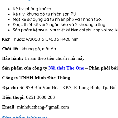
Kệ tivi phòng khách
Kệ ti vi khung gỗ tự nhiên sơn PU
Mặt kệ sử dụng đá tự nhiên phủ vân nhân tạo.
Được thiết kế với 2 ngăn kéo và 2 khoang trống
Sản phẩm
kệ tivi KTV91
thiết kế hiện đại phù hợp với mọi
Kích Thước
: W2000 x D400 x H420 mm
Chất liệu:
khung gỗ, mặt đá
Bảo hành:
1 năm theo tiêu chuẩn nhà máy
Sản phẩm của công ty
Nội thất The One
– Phân phối bở
Công ty TNHH Minh Đức Thắng
Địa chỉ:
Số 979 Bùi Văn Hòa, KP.7, P. Long Bình, Tp. Biê
Điện thoại:
0251 3600 283
Email:
minhducthang@gmail.com
Sản phẩm tương tự