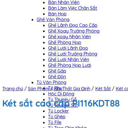
Bàn Nhân Viên
Bàn Làm Việc Chân Sắt
Bàn Họp
Ghế Văn Phòng
Ghế Lãnh Đạo Cao Cấp
Ghế Xoay Trưởng Phòng
Ghế xoay Nhân Viên
Ghế Phòng Họp
Ghế Lưới Lãnh Đạo
Ghế Lưới Trưởng Phòng
Ghế Lưới Nhân Viên
Ghế Phòng Họp Lưới
Ghế Gấp
Ghế Đôn
Tủ Văn Phòng
Tủ Phụ
Trang chủ
/
Sản Phẩm
/
Nội Thất Gia Đình
/
Két Sắt
/
Két c
Hộc Di Động
Tủ Tài Liệu Gỗ
Két sắt cao cấp PI116KDT88
Tủ Tài Liệu Sắt
Tủ Locker
Tủ Ghép
Tủ File