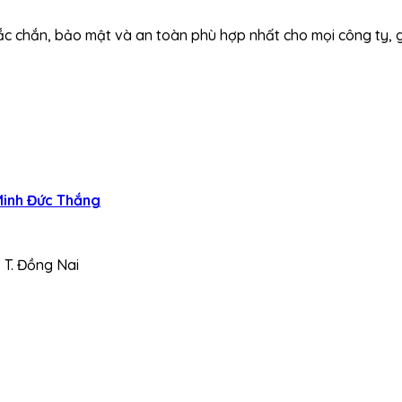
c chắn, bảo mật và an toàn phù hợp nhất cho mọi công ty, g
inh Đức Thắng
, T. Đồng Nai