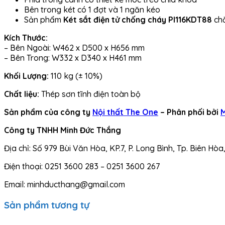
Bên trong két có 1 đợt và 1 ngăn kéo
Sản phẩm
Két sắt điện tử chống cháy PI116KDT88
chắ
Kích Thước:
– Bên Ngoài: W462 x D500 x H656 mm
– Bên Trong: W332 x D340 x H461 mm
Khối Lượng:
110 kg (± 10%)
Chất liệu:
Thép sơn tĩnh điện toàn bộ
Sản phẩm của công ty
Nội thất The One
– Phân phối bởi
M
Công ty TNHH Minh Đức Thắng
Địa chỉ: Số 979 Bùi Văn Hòa, KP.7, P. Long Bình, Tp. Biên Hòa
Điện thoại: 0251 3600 283 – 0251 3600 267
Email: minhducthang@gmail.com
Sản phẩm tương tự