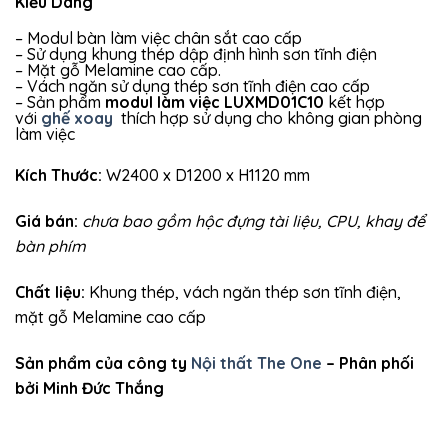
Kiểu Dáng
– Modul bàn làm việc chân sắt cao cấp
– Sử dụng khung thép dập định hình sơn tĩnh điện
– Mặt gỗ Melamine cao cấp.
– Vách ngăn sử dụng thép sơn tĩnh điện cao cấp
– Sản phẩm
modul làm việc LUXMD01C10
kết hợp
với
ghế xoay
thích hợp sử dụng cho không gian phòng
làm việc
Kích Thước:
W2400 x D1200 x H1120 mm
Giá bán:
chưa bao gồm hộc đựng tài liệu, CPU, khay để
bàn phím
Chất liệu:
Khung thép, vách ngăn thép sơn tĩnh điện,
mặt gỗ Melamine cao cấp
Sản phẩm của công ty
Nội thất The One
– Phân phối
bởi Minh Đức Thắng