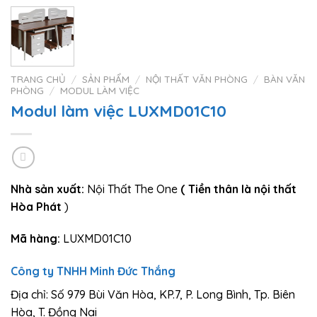
TRANG CHỦ
/
SẢN PHẨM
/
NỘI THẤT VĂN PHÒNG
/
BÀN VĂN
PHÒNG
/
MODUL LÀM VIỆC
Modul làm việc LUXMD01C10
Nhà sản xuất:
Nội Thất The One
( Tiền thân là nội thất
Hòa Phát
)
Mã hàng:
LUXMD01C10
Công ty TNHH Minh Đức Thắng
Địa chỉ: Số 979 Bùi Văn Hòa, KP.7, P. Long Bình, Tp. Biên
Hòa, T. Đồng Nai