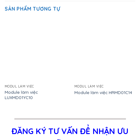
SẢN PHẨM TƯƠNG TỰ
MODUL LÀM VIỆC
MODUL LÀM VIỆC
Module làm việc
Module làm việc HRMD01C14
LUXMD01YC10
ĐĂNG KÝ TƯ VẤN ĐỂ NHẬN ƯU