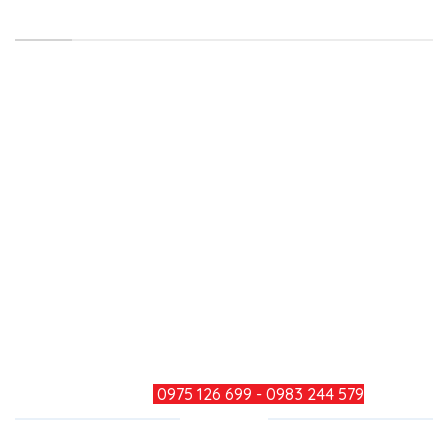
LIÊN HỆ
Công ty TNHH Minh Đức Thắng
Địa chỉ: Số 979, Đường Bùi Văn Hòa, Khu Phố 34,
Phường Long Bình, Thành Phố Đồng Nai
Điện thoại: 0251 3600 283
Hotline: 0975 126 699 - 0983 244
579
Mail: minhducthang@gmail.com
TƯ VẤN KHÁCH HÀNG
HOTLINE:
0975 126 699 - 0983 244 579
CHIA SẺ