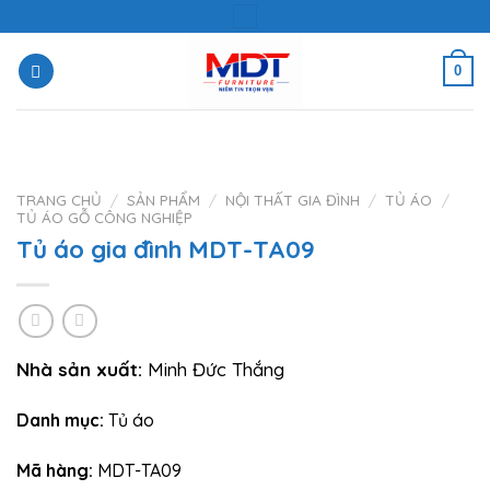
Skip
to
content
0
TRANG CHỦ
/
SẢN PHẨM
/
NỘI THẤT GIA ĐÌNH
/
TỦ ÁO
/
TỦ ÁO GỖ CÔNG NGHIỆP
Tủ áo gia đình MDT-TA09
Nhà sản xuất:
Minh Đức Thắng
Danh mục:
Tủ áo
Mã hàng:
MDT-TA09