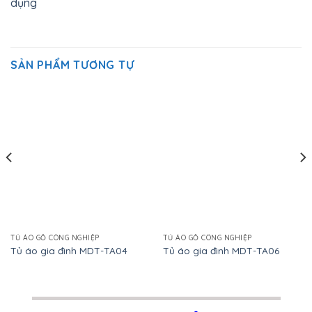
dụng
SẢN PHẨM TƯƠNG TỰ
TỦ ÁO GỖ CÔNG NGHIỆP
TỦ ÁO GỖ CÔNG NGHIỆP
Tủ áo gia đình MDT-TA04
Tủ áo gia đình MDT-TA06