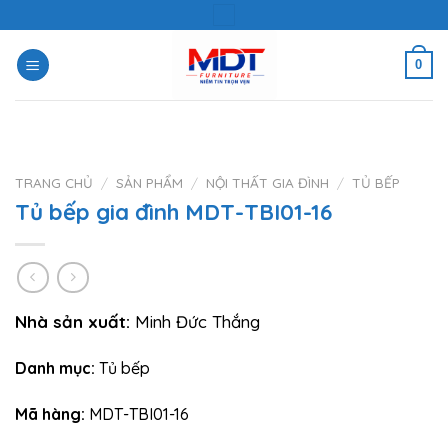
Skip
to
content
0
TRANG CHỦ
/
SẢN PHẨM
/
NỘI THẤT GIA ĐÌNH
/
TỦ BẾP
Tủ bếp gia đình MDT-TBI01-16
Nhà sản xuất:
Minh Đức Thắng
Danh mục:
Tủ bếp
Mã hàng:
MDT-TBI01-16