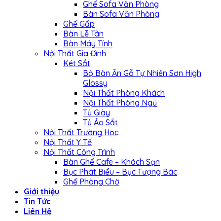
Ghế Sofa Văn Phòng
Bàn Sofa Văn Phòng
Ghế Gấp
Bàn Lễ Tân
Bàn Máy Tính
Nội Thất Gia Đình
Két Sắt
Bộ Bàn Ăn Gỗ Tự Nhiên Sơn High
Glossy
Nội Thất Phòng Khách
Nội Thất Phòng Ngủ
Tủ Giày
Tủ Áo Sắt
Nội Thất Trường Học
Nội Thất Y Tế
Nội Thất Công Trình
Bàn Ghế Cafe – Khách Sạn
Bục Phát Biểu – Bục Tượng Bác
Ghế Phòng Chờ
Giới thiệu
Tin Tức
Liên Hệ