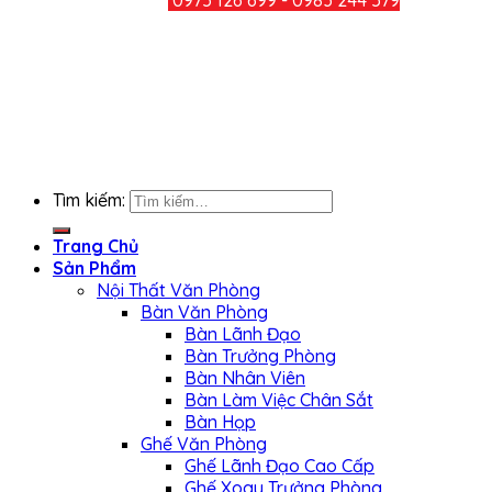
CHIA SẺ
KẾT NỐI FACEBOOK
Tìm kiếm:
Trang Chủ
Sản Phẩm
Nội Thất Văn Phòng
Bàn Văn Phòng
Bàn Lãnh Đạo
Bàn Trưởng Phòng
Bàn Nhân Viên
Bàn Làm Việc Chân Sắt
Bàn Họp
Ghế Văn Phòng
Ghế Lãnh Đạo Cao Cấp
Ghế Xoay Trưởng Phòng