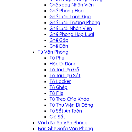
Ghế xoay Nhân Viên
Ghế Phòng Họp
Ghế Lưới Lãnh Đạo
Ghế Lưới Trưởng Phòng
Ghế Lưới Nhân Viên
Ghế Phòng Họp Lưới
Ghế Gấp
Ghế Đôn
Tủ Văn Phòng
Tủ Phụ
Hộc Di Động
Tủ Tài Liệu Gỗ
Tủ Tài Liệu Sắt
Tủ Locker
Tủ Ghép
Tủ File
Tủ Treo Chìa Khóa
Tủ Thư Viện Di Động
Tủ Sắt An Toàn
Giá Sắt
Vách Ngăn Văn Phòng
Bàn Ghế Sofa Văn Phòng