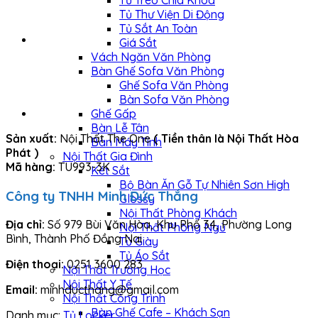
Tủ Treo Chìa Khóa
Tủ Thư Viện Di Động
Tủ Sắt An Toàn
Giá Sắt
Vách Ngăn Văn Phòng
Bàn Ghế Sofa Văn Phòng
Ghế Sofa Văn Phòng
Bàn Sofa Văn Phòng
Ghế Gấp
Bàn Lễ Tân
Sản xuất:
Nội Thất The One
( Tiền thân là Nội Thất Hòa
Bàn Máy Tính
Phát )
Nội Thất Gia Đình
Mã hàng:
TU993-3K
Két Sắt
Bộ Bàn Ăn Gỗ Tự Nhiên Sơn High
Công ty TNHH Minh Đức Thắng
Glossy
Nội Thất Phòng Khách
Địa chỉ:
Số 979 Bùi Văn Hòa, Khu Phố 34, Phường Long
Nội Thất Phòng Ngủ
Bình, Thành Phố Đồng Nai
Tủ Giày
Tủ Áo Sắt
Điện thoại:
0251 3600 283
Nội Thất Trường Học
Nội Thất Y Tế
Email:
minhducthang@gmail.com
Nội Thất Công Trình
Bàn Ghế Cafe – Khách Sạn
Danh mục:
Tủ Locker