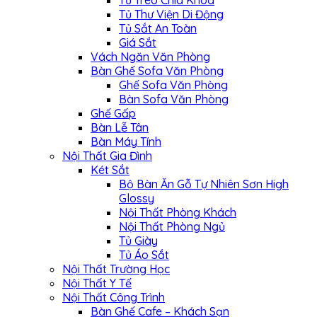
Tủ Treo Chìa Khóa
Tủ Thư Viện Di Động
Tủ Sắt An Toàn
Giá Sắt
Vách Ngăn Văn Phòng
Bàn Ghế Sofa Văn Phòng
Ghế Sofa Văn Phòng
Bàn Sofa Văn Phòng
Ghế Gấp
Bàn Lễ Tân
Bàn Máy Tính
Nội Thất Gia Đình
Két Sắt
Bộ Bàn Ăn Gỗ Tự Nhiên Sơn High
Glossy
Nội Thất Phòng Khách
Nội Thất Phòng Ngủ
Tủ Giày
Tủ Áo Sắt
Nội Thất Trường Học
Nội Thất Y Tế
Nội Thất Công Trình
Bàn Ghế Cafe – Khách Sạn