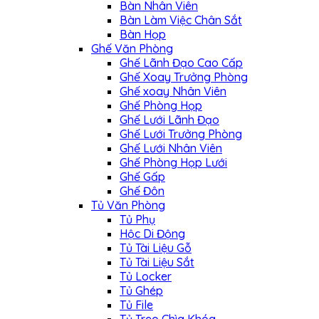
Bàn Nhân Viên
Bàn Làm Việc Chân Sắt
Bàn Họp
Ghế Văn Phòng
Ghế Lãnh Đạo Cao Cấp
Ghế Xoay Trưởng Phòng
Ghế xoay Nhân Viên
Ghế Phòng Họp
Ghế Lưới Lãnh Đạo
Ghế Lưới Trưởng Phòng
Ghế Lưới Nhân Viên
Ghế Phòng Họp Lưới
Ghế Gấp
Ghế Đôn
Tủ Văn Phòng
Tủ Phụ
Hộc Di Động
Tủ Tài Liệu Gỗ
Tủ Tài Liệu Sắt
Tủ Locker
Tủ Ghép
Tủ File