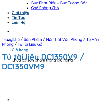
Bục Phát Biểu – Bục Tượng Bác
Ghế Phòng Chờ
Giới thiệu
Tin Tức
Liên Hệ
Trang chủ
/
Sản Phẩm
/
Nội Thất Văn Phòng
/
Tủ Văn
0
Phòng
/
Tủ Tài Liệu Gỗ
Giỏ hàng
Tủ tài liệu DC1350V9 /
Chưa có sản phẩm trong giỏ hàng.
DC1350VM9