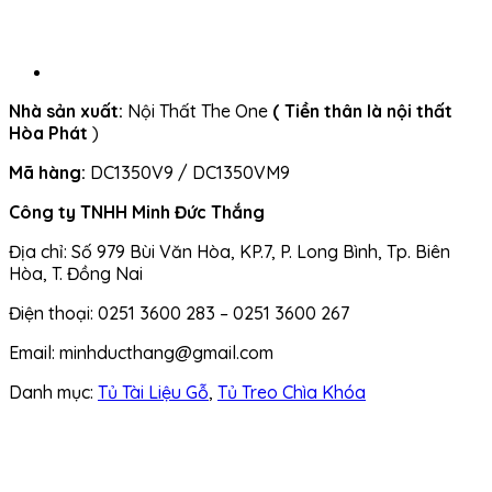
Nhà sản xuất:
Nội Thất The One
( Tiền thân là nội thất
Hòa Phát
)
Mã hàng:
DC1350V9 / DC1350VM9
Công ty TNHH Minh Đức Thắng
Địa chỉ: Số 979 Bùi Văn Hòa, KP.7, P. Long Bình, Tp. Biên
Hòa, T. Đồng Nai
Điện thoại: 0251 3600 283 – 0251 3600 267
Email: minhducthang@gmail.com
Danh mục:
Tủ Tài Liệu Gỗ
,
Tủ Treo Chìa Khóa