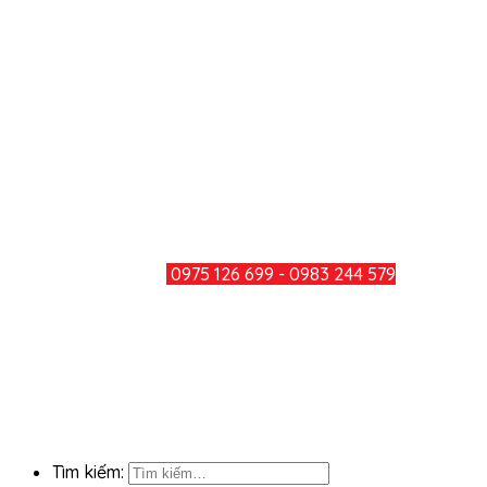
Địa chỉ: Số 979, Đường Bùi Văn Hòa, Khu Phố 34, Phường
Long Bình, Thành Phố Đồng Nai
Điện thoại: 0251 3600 283
Hotline: 0975 126 699 - 0983 244
579
Mail: minhducthang@gmail.com
TƯ VẤN KHÁCH HÀNG
HOTLINE:
0975 126 699 - 0983 244 579
CHIA SẺ
KẾT NỐI FACEBOOK
Tìm kiếm: