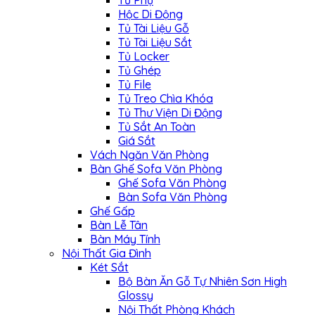
Hộc Di Động
Tủ Tài Liệu Gỗ
Tủ Tài Liệu Sắt
Tủ Locker
Tủ Ghép
Tủ File
Tủ Treo Chìa Khóa
Tủ Thư Viện Di Động
Tủ Sắt An Toàn
Giá Sắt
Vách Ngăn Văn Phòng
Bàn Ghế Sofa Văn Phòng
Ghế Sofa Văn Phòng
Bàn Sofa Văn Phòng
Ghế Gấp
Bàn Lễ Tân
Bàn Máy Tính
Nội Thất Gia Đình
Két Sắt
Bộ Bàn Ăn Gỗ Tự Nhiên Sơn High
Glossy
Nội Thất Phòng Khách