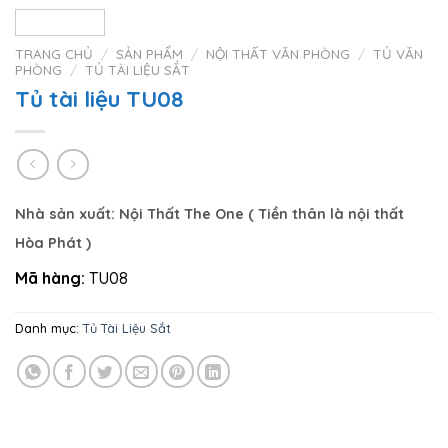
TRANG CHỦ
/
SẢN PHẨM
/
NỘI THẤT VĂN PHÒNG
/
TỦ VĂN
PHÒNG
/
TỦ TÀI LIỆU SẮT
Tủ tài liệu TU08
Nhà sản xuất:
Nội Thất The One
( Tiền thân là nội thất
Hòa Phát
)
Mã hàng:
TU08
Danh mục:
Tủ Tài Liệu Sắt