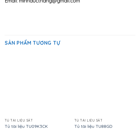
Email: minhducthang@gmail.com
SẢN PHẨM TƯƠNG TỰ
TỦ TÀI LIỆU SẮT
TỦ TÀI LIỆU SẮT
Tủ tài liệu TU09K3CK
Tủ tài liệu TU88GD