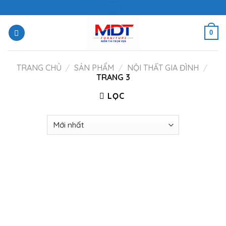
Skip
to
content
0
TRANG CHỦ
/
SẢN PHẨM
/
NỘI THẤT GIA ĐÌNH
/
TRANG 3
LỌC