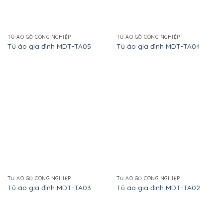
TỦ ÁO GỖ CÔNG NGHIỆP
TỦ ÁO GỖ CÔNG NGHIỆP
Tủ áo gia đình MDT-TA05
Tủ áo gia đình MDT-TA04
TỦ ÁO GỖ CÔNG NGHIỆP
TỦ ÁO GỖ CÔNG NGHIỆP
Tủ áo gia đình MDT-TA03
Tủ áo gia đình MDT-TA02