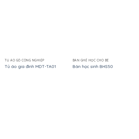
TỦ ÁO GỖ CÔNG NGHIỆP
BÀN GHẾ HỌC CHO BÉ
Tủ áo gia đình MDT-TA01
Bàn học sinh BHS50