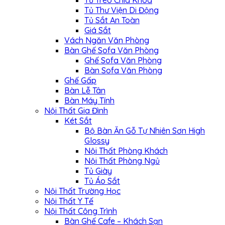
Tủ Treo Chìa Khóa
Tủ Thư Viện Di Động
Tủ Sắt An Toàn
Giá Sắt
Vách Ngăn Văn Phòng
Bàn Ghế Sofa Văn Phòng
Ghế Sofa Văn Phòng
Bàn Sofa Văn Phòng
Ghế Gấp
Bàn Lễ Tân
Bàn Máy Tính
Nội Thất Gia Đình
Két Sắt
Bộ Bàn Ăn Gỗ Tự Nhiên Sơn High
Glossy
Nội Thất Phòng Khách
Nội Thất Phòng Ngủ
Tủ Giày
Tủ Áo Sắt
Nội Thất Trường Học
Nội Thất Y Tế
Nội Thất Công Trình
Bàn Ghế Cafe – Khách Sạn