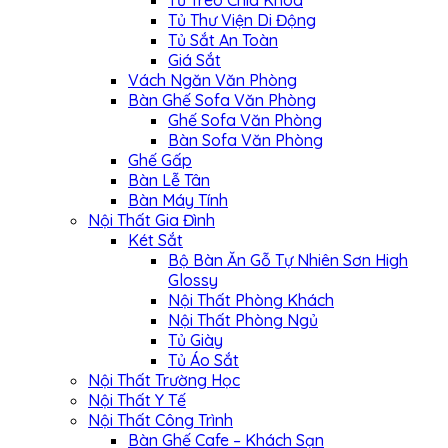
Tủ Treo Chìa Khóa
Tủ Thư Viện Di Động
Tủ Sắt An Toàn
Giá Sắt
Vách Ngăn Văn Phòng
Bàn Ghế Sofa Văn Phòng
Ghế Sofa Văn Phòng
Bàn Sofa Văn Phòng
Ghế Gấp
Bàn Lễ Tân
Bàn Máy Tính
Nội Thất Gia Đình
Két Sắt
Bộ Bàn Ăn Gỗ Tự Nhiên Sơn High
Glossy
Nội Thất Phòng Khách
Nội Thất Phòng Ngủ
Tủ Giày
Tủ Áo Sắt
Nội Thất Trường Học
Nội Thất Y Tế
Nội Thất Công Trình
Bàn Ghế Cafe – Khách Sạn