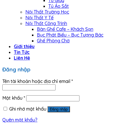
Tủ Giày
Tủ Áo Sắt
Nội Thất Trường Học
Nội Thất Y Tế
Nội Thất Công Trình
Bàn Ghế Cafe – Khách Sạn
Bục Phát Biểu – Bục Tượng Bác
Ghế Phòng Chờ
Giới thiệu
Tin Tức
Liên Hệ
Đăng nhập
Tên tài khoản hoặc địa chỉ email
*
Mật khẩu
*
Ghi nhớ mật khẩu
Đăng nhập
Quên mật khẩu?