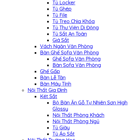
Tủ Locker
Tủ Ghép
Tủ File
Tủ Treo Chìa Khóa
Tủ Thư Viện Di Động
Tủ Sắt An Toàn
Giá Sắt
Vách Ngăn Văn Phòng
Bàn Ghế Sofa Văn Phòng
Ghế Sofa Văn Phòng
Bàn Sofa Văn Phòng
Ghế Gấp
Bàn Lễ Tân
Bàn Máy Tính
Nội Thất Gia Đình
Két Sắt
Bộ Bàn Ăn Gỗ Tự Nhiên Sơn High
Glossy
Nội Thất Phòng Khách
Nội Thất Phòng Ngủ
Tủ Giày
Tủ Áo Sắt