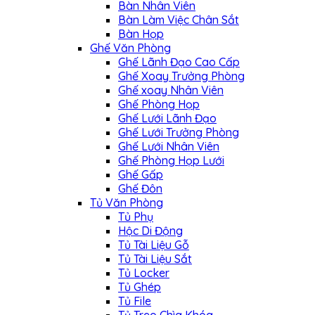
Bàn Nhân Viên
Bàn Làm Việc Chân Sắt
Bàn Họp
Ghế Văn Phòng
Ghế Lãnh Đạo Cao Cấp
Ghế Xoay Trưởng Phòng
Ghế xoay Nhân Viên
Ghế Phòng Họp
Ghế Lưới Lãnh Đạo
Ghế Lưới Trưởng Phòng
Ghế Lưới Nhân Viên
Ghế Phòng Họp Lưới
Ghế Gấp
Ghế Đôn
Tủ Văn Phòng
Tủ Phụ
Hộc Di Động
Tủ Tài Liệu Gỗ
Tủ Tài Liệu Sắt
Tủ Locker
Tủ Ghép
Tủ File