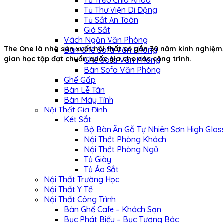
Tủ Treo Chìa Khóa
Tủ Thư Viện Di Động
Tủ Sắt An Toàn
Giá Sắt
Vách Ngăn Văn Phòng
The One là nhà sản xuất nội thất
có gần 30 năm kinh nghiệm,
Bàn Ghế Sofa Văn Phòng
gian học tập đạt chuẩn quốc gia cho các công trình.
Ghế Sofa Văn Phòng
Bàn Sofa Văn Phòng
Ghế Gấp
Bàn Lễ Tân
Bàn Máy Tính
Nội Thất Gia Đình
Két Sắt
Bộ Bàn Ăn Gỗ Tự Nhiên Sơn High Glos
Nội Thất Phòng Khách
Nội Thất Phòng Ngủ
Tủ Giày
Tủ Áo Sắt
Nội Thất Trường Học
Nội Thất Y Tế
Nội Thất Công Trình
Bàn Ghế Cafe – Khách Sạn
Bục Phát Biểu – Bục Tượng Bác