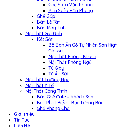
Ghế Sofa Văn Phòng
Bàn Sofa Văn Phòng
Ghế Gấp
Bàn Lễ Tân
Bàn Máy Tính
Nội Thất Gia Đình
Két Sắt
Bộ Bàn Ăn Gỗ Tự Nhiên Sơn High
Glossy
Nội Thất Phòng Khách
Nội Thất Phòng Ngủ
Tủ Giày
Tủ Áo Sắt
Nội Thất Trường Học
Nội Thất Y Tế
Nội Thất Công Trình
Bàn Ghế Cafe – Khách Sạn
Bục Phát Biểu – Bục Tượng Bác
Ghế Phòng Chờ
Giới thiệu
Tin Tức
Liên Hệ