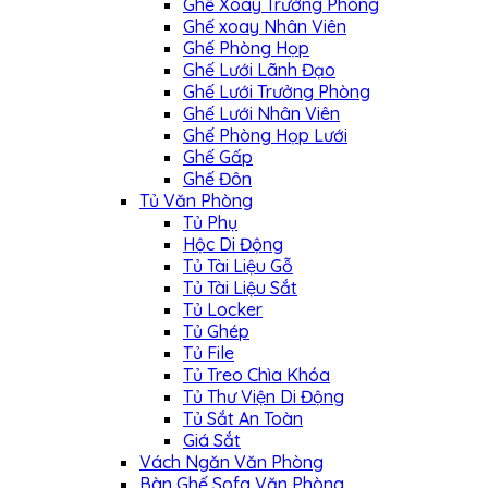
Ghế Xoay Trưởng Phòng
Ghế xoay Nhân Viên
Ghế Phòng Họp
Ghế Lưới Lãnh Đạo
Ghế Lưới Trưởng Phòng
Ghế Lưới Nhân Viên
Ghế Phòng Họp Lưới
Ghế Gấp
Ghế Đôn
Tủ Văn Phòng
Tủ Phụ
Hộc Di Động
Tủ Tài Liệu Gỗ
Tủ Tài Liệu Sắt
Tủ Locker
Tủ Ghép
Tủ File
Tủ Treo Chìa Khóa
Tủ Thư Viện Di Động
Tủ Sắt An Toàn
Giá Sắt
Vách Ngăn Văn Phòng
Bàn Ghế Sofa Văn Phòng