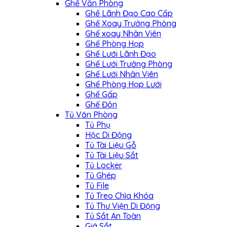
Ghế Văn Phòng
Ghế Lãnh Đạo Cao Cấp
Ghế Xoay Trưởng Phòng
Ghế xoay Nhân Viên
Ghế Phòng Họp
Ghế Lưới Lãnh Đạo
Ghế Lưới Trưởng Phòng
Ghế Lưới Nhân Viên
Ghế Phòng Họp Lưới
Ghế Gấp
Ghế Đôn
Tủ Văn Phòng
Tủ Phụ
Hộc Di Động
Tủ Tài Liệu Gỗ
Tủ Tài Liệu Sắt
Tủ Locker
Tủ Ghép
Tủ File
Tủ Treo Chìa Khóa
Tủ Thư Viện Di Động
Tủ Sắt An Toàn
Giá Sắt