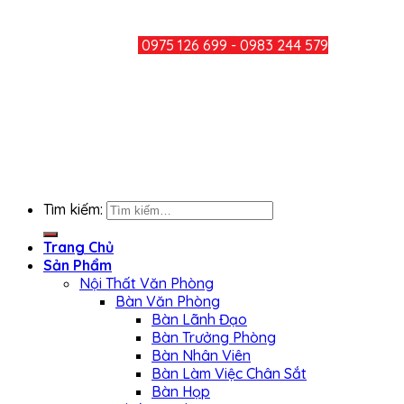
TƯ VẤN KHÁCH HÀNG
HOTLINE:
0975 126 699 - 0983 244 579
CHIA SẺ
KẾT NỐI FACEBOOK
Tìm kiếm:
Trang Chủ
Sản Phẩm
Nội Thất Văn Phòng
Bàn Văn Phòng
Bàn Lãnh Đạo
Bàn Trưởng Phòng
Bàn Nhân Viên
Bàn Làm Việc Chân Sắt
Bàn Họp