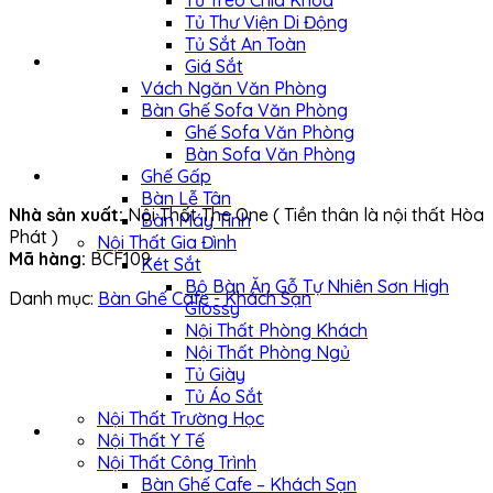
Tủ Treo Chìa Khóa
Tủ Thư Viện Di Động
Tủ Sắt An Toàn
Giá Sắt
Vách Ngăn Văn Phòng
Bàn Ghế Sofa Văn Phòng
Ghế Sofa Văn Phòng
Bàn Sofa Văn Phòng
Ghế Gấp
Bàn Lễ Tân
Nhà sản xuất:
Nội Thất The One ( Tiền thân là nội thất Hòa
Bàn Máy Tính
Phát )
Nội Thất Gia Đình
Mã hàng:
BCF109
Két Sắt
Bộ Bàn Ăn Gỗ Tự Nhiên Sơn High
Danh mục:
Bàn Ghế Cafe - Khách Sạn
Glossy
Nội Thất Phòng Khách
Nội Thất Phòng Ngủ
Tủ Giày
Tủ Áo Sắt
Nội Thất Trường Học
Nội Thất Y Tế
Nội Thất Công Trình
Bàn Ghế Cafe – Khách Sạn