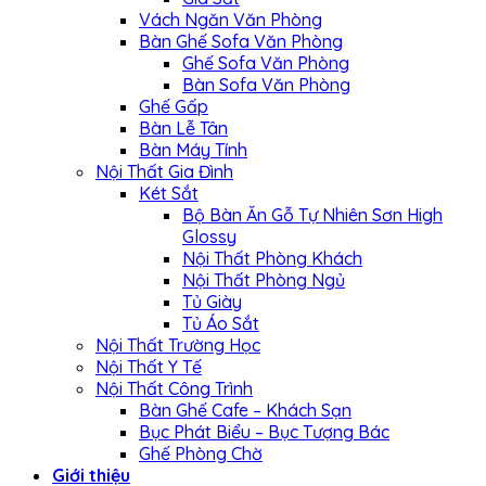
Vách Ngăn Văn Phòng
Bàn Ghế Sofa Văn Phòng
Ghế Sofa Văn Phòng
Bàn Sofa Văn Phòng
Ghế Gấp
Bàn Lễ Tân
Bàn Máy Tính
Nội Thất Gia Đình
Két Sắt
Bộ Bàn Ăn Gỗ Tự Nhiên Sơn High
Glossy
Nội Thất Phòng Khách
Nội Thất Phòng Ngủ
Tủ Giày
Tủ Áo Sắt
Nội Thất Trường Học
Nội Thất Y Tế
Nội Thất Công Trình
Bàn Ghế Cafe – Khách Sạn
Bục Phát Biểu – Bục Tượng Bác
Ghế Phòng Chờ
Giới thiệu