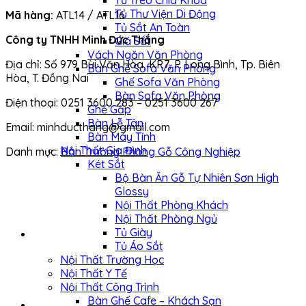
Tủ Treo Chìa Khóa
Tủ Thư Viện Di Động
Mã hàng:
ATL14 / ATL16
Tủ Sắt An Toàn
Công ty TNHH Minh Đức Thắng
Giá Sắt
Vách Ngăn Văn Phòng
Địa chỉ: Số 979 Bùi Văn Hòa, KP.7, P. Long Bình, Tp. Biên
Bàn Ghế Sofa Văn Phòng
Hòa, T. Đồng Nai
Ghế Sofa Văn Phòng
Bàn Sofa Văn Phòng
Điện thoại: 0251 3600 283 – 0251 3600 267
Ghế Gấp
Bàn Lễ Tân
Email: minhducthang@gmail.com
Bàn Máy Tính
Nội Thất Gia Đình
Danh mục:
Bàn Trưởng Phòng Gỗ Công Nghiệp
Két Sắt
Bộ Bàn Ăn Gỗ Tự Nhiên Sơn High
Glossy
Nội Thất Phòng Khách
Nội Thất Phòng Ngủ
Tủ Giày
Tủ Áo Sắt
Nội Thất Trường Học
Nội Thất Y Tế
Nội Thất Công Trình
Bàn Ghế Cafe – Khách Sạn