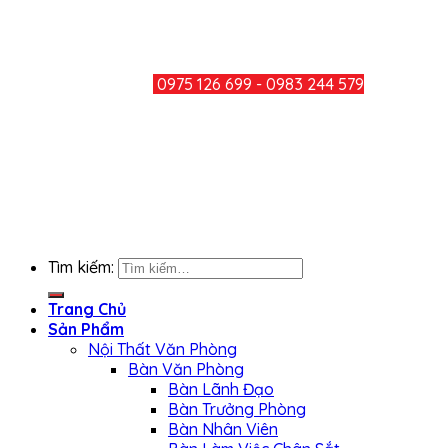
Mail: minhducthang@gmail.com
TƯ VẤN KHÁCH HÀNG
HOTLINE:
0975 126 699 - 0983 244 579
CHIA SẺ
KẾT NỐI FACEBOOK
Tìm kiếm:
Trang Chủ
Sản Phẩm
Nội Thất Văn Phòng
Bàn Văn Phòng
Bàn Lãnh Đạo
Bàn Trưởng Phòng
Bàn Nhân Viên