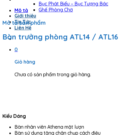
Bục Phát Biểu – Bục Tượng Bác
Ghế Phòng Chờ
Mô tả
Giới thiệu
Tin Tức
Mô tả sản phẩm
Liên Hệ
Bàn trưởng phòng ATL14 / ATL16
0
Giỏ hàng
Chưa có sản phẩm trong giỏ hàng.
Kiểu Dáng
Bàn nhân viên Athena mặt lượn
Bàn sử dụng tăng chân chụp cách điệu