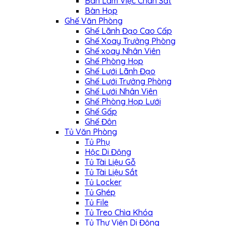
Bàn Làm Việc Chân Sắt
Bàn Họp
Ghế Văn Phòng
Ghế Lãnh Đạo Cao Cấp
Ghế Xoay Trưởng Phòng
Ghế xoay Nhân Viên
Ghế Phòng Họp
Ghế Lưới Lãnh Đạo
Ghế Lưới Trưởng Phòng
Ghế Lưới Nhân Viên
Ghế Phòng Họp Lưới
Ghế Gấp
Ghế Đôn
Tủ Văn Phòng
Tủ Phụ
Hộc Di Động
Tủ Tài Liệu Gỗ
Tủ Tài Liệu Sắt
Tủ Locker
Tủ Ghép
Tủ File
Tủ Treo Chìa Khóa
Tủ Thư Viện Di Động