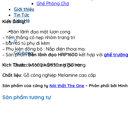
Ghế Phòng Chờ
Giới thiệu
Tin Tức
Liên Hệ
Kiểu Dáng:
– Bàn lãnh đạo mặt lượn cong
– Yếm thẳng có nẹp nhôm trang trí
0
– bàn có tủ phụ đi kèm
– Phụ kiện đồng bộ : Nắp điện thoại mạ.
Giỏ hàng
– Sản phẩm
Bàn lãnh đạo HRP1600
kết hợp với
ghế trưởn
Chưa có sản phẩm trong giỏ hàng.
Kích Thước:
W1600 x D850 x H750 mm
Chất liệu:
Gỗ công nghiệp Melamine cao cấp
Sản phẩm của công ty
Nội thất The One
– Phân phối bởi Min
Sản phẩm tương tự