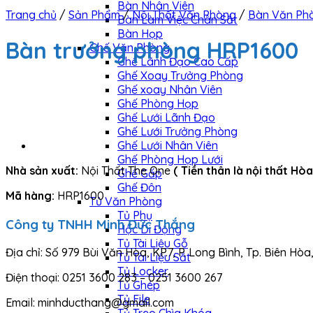
Bàn Nhân Viên
Trang chủ
/
Sản Phẩm
/
Nội Thất Văn Phòng
/
Bàn Văn Ph
Bàn Làm Việc Chân Sắt
Bàn Họp
Bàn trưởng phòng HRP1600
Ghế Văn Phòng
Ghế Lãnh Đạo Cao Cấp
Ghế Xoay Trưởng Phòng
Ghế xoay Nhân Viên
Ghế Phòng Họp
Ghế Lưới Lãnh Đạo
Ghế Lưới Trưởng Phòng
Ghế Lưới Nhân Viên
Ghế Phòng Họp Lưới
Nhà sản xuất:
Nội Thất The One
( Tiền thân là nội thất Hò
Ghế Gấp
Ghế Đôn
Mã hàng:
HRP1600
Tủ Văn Phòng
Tủ Phụ
Công ty TNHH Minh Đức Thắng
Hộc Di Động
Tủ Tài Liệu Gỗ
Địa chỉ: Số 979 Bùi Văn Hòa, KP.7, P. Long Bình, Tp. Biên Hòa
Tủ Tài Liệu Sắt
Tủ Locker
Điện thoại: 0251 3600 283 – 0251 3600 267
Tủ Ghép
Tủ File
Email: minhducthang@gmail.com