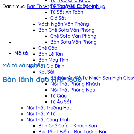
Tủ Treo Chìa Khóa
Tủ Thư Viện Di Động
Danh mục:
Bàn Trưởng Phòng Gỗ Công Nghiệp
Tủ Sắt An Toàn
Giá Sắt
Vách Ngăn Văn Phòng
Bàn Ghế Sofa Văn Phòng
Ghế Sofa Văn Phòng
Bàn Sofa Văn Phòng
Ghế Gấp
Mô tả
Bàn Lễ Tân
Bàn Máy Tính
Mô tả sản phẩm
Nội Thất Gia Đình
Két Sắt
Bàn lãnh đạo HRP1600
Bộ Bàn Ăn Gỗ Tự Nhiên Sơn High Glos
Nội Thất Phòng Khách
Nội Thất Phòng Ngủ
Tủ Giày
Tủ Áo Sắt
Nội Thất Trường Học
Nội Thất Y Tế
Nội Thất Công Trình
Bàn Ghế Cafe – Khách Sạn
Bục Phát Biểu – Bục Tượng Bác