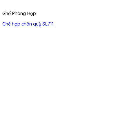
Ghế Phòng Họp
Ghế họp chân quỳ SL711