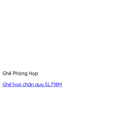
Ghế Phòng Họp
Ghế họp chân quỳ SL718M