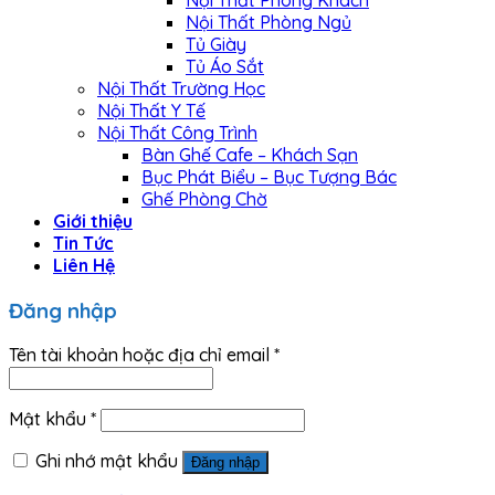
Nội Thất Phòng Khách
Nội Thất Phòng Ngủ
Tủ Giày
Tủ Áo Sắt
Nội Thất Trường Học
Nội Thất Y Tế
Nội Thất Công Trình
Bàn Ghế Cafe – Khách Sạn
Bục Phát Biểu – Bục Tượng Bác
Ghế Phòng Chờ
Giới thiệu
Tin Tức
Liên Hệ
Đăng nhập
Tên tài khoản hoặc địa chỉ email
*
Mật khẩu
*
Ghi nhớ mật khẩu
Đăng nhập