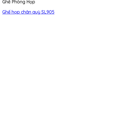
Ghế Phòng Họp
Ghế họp chân quỳ SL905