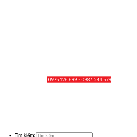
Công ty TNHH Minh Đức Thắng
Địa chỉ: Số 979, Đường Bùi Văn Hòa, Khu Phố 34, Phường
Long Bình, Thành Phố Đồng Nai
Điện thoại: 0251 3600 283
Hotline: 0975 126 699 - 0983 244
579
Mail: minhducthang@gmail.com
TƯ VẤN KHÁCH HÀNG
HOTLINE:
0975 126 699 - 0983 244 579
CHIA SẺ
KẾT NỐI FACEBOOK
Tìm kiếm: