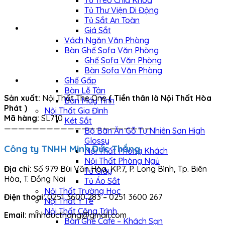
Tủ Treo Chìa Khóa
Tủ Thư Viện Di Động
Tủ Sắt An Toàn
Giá Sắt
Vách Ngăn Văn Phòng
Bàn Ghế Sofa Văn Phòng
Ghế Sofa Văn Phòng
Bàn Sofa Văn Phòng
Ghế Gấp
Bàn Lễ Tân
Sản xuất:
Nội Thất The One
( Tiền thân là Nội Thất Hòa
Bàn Máy Tính
Phát )
Nội Thất Gia Đình
Mã hàng:
SL710
Két Sắt
—————————————————————
Bộ Bàn Ăn Gỗ Tự Nhiên Sơn High
Glossy
Công ty TNHH Minh Đức Thắng
Nội Thất Phòng Khách
Nội Thất Phòng Ngủ
Địa chỉ:
Số 979 Bùi Văn Hòa, KP.7, P. Long Bình, Tp. Biên
Tủ Giày
Hòa, T. Đồng Nai
Tủ Áo Sắt
Nội Thất Trường Học
Điện thoại:
0251 3600 283 – 0251 3600 267
Nội Thất Y Tế
Nội Thất Công Trình
Email:
minhducthang@gmail.com
Bàn Ghế Cafe – Khách Sạn