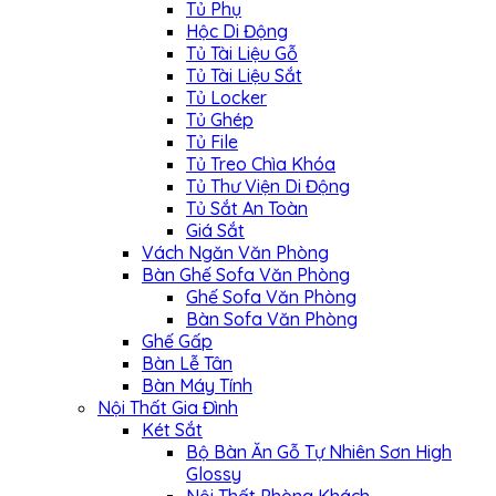
Tủ Phụ
Hộc Di Động
Tủ Tài Liệu Gỗ
Tủ Tài Liệu Sắt
Tủ Locker
Tủ Ghép
Tủ File
Tủ Treo Chìa Khóa
Tủ Thư Viện Di Động
Tủ Sắt An Toàn
Giá Sắt
Vách Ngăn Văn Phòng
Bàn Ghế Sofa Văn Phòng
Ghế Sofa Văn Phòng
Bàn Sofa Văn Phòng
Ghế Gấp
Bàn Lễ Tân
Bàn Máy Tính
Nội Thất Gia Đình
Két Sắt
Bộ Bàn Ăn Gỗ Tự Nhiên Sơn High
Glossy