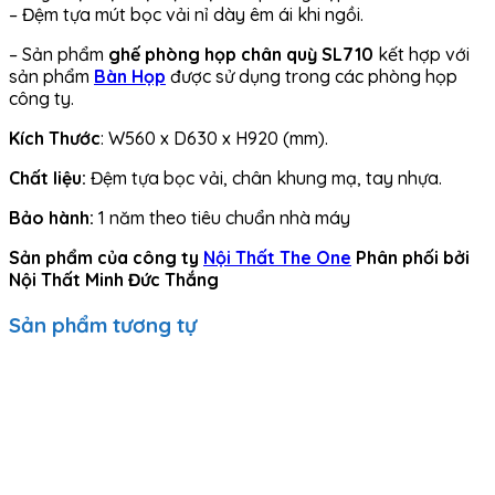
– Đệm tựa mút bọc vải nỉ dày êm ái khi ngồi.
– Sản phẩm
ghế phòng họp chân quỳ SL710
kết hợp với
sản phẩm
Bàn Họp
được sử dụng trong các phòng họp
công ty.
Kích Thước
: W560 x D630 x H920 (mm).
Chất liệu:
Đệm tựa bọc vải, chân khung mạ, tay nhựa.
Bảo hành:
1 năm theo tiêu chuẩn nhà máy
Sản phẩm của công ty
Nội Thất The One
Phân phối bởi
Nội Thất Minh Đức Thắng
Sản phẩm tương tự