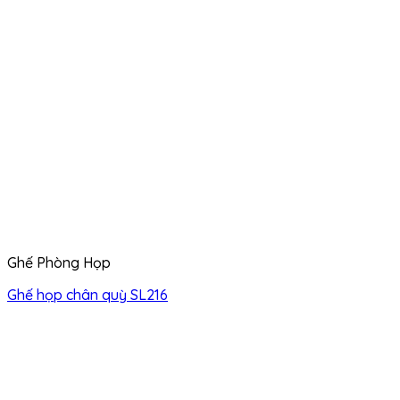
Ghế Phòng Họp
Ghế họp chân quỳ SL216