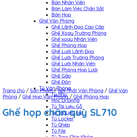
Bàn Nhân Viên
Bàn Làm Việc Chân Sắt
Bàn Họp
Ghế Văn Phòng
Ghế Lãnh Đạo Cao Cấp
Ghế Xoay Trưởng Phòng
Ghế xoay Nhân Viên
Ghế Phòng Họp
Ghế Lưới Lãnh Đạo
Ghế Lưới Trưởng Phòng
Ghế Lưới Nhân Viên
Ghế Phòng Họp Lưới
Ghế Gấp
Ghế Đôn
Tủ Văn Phòng
Trang chủ
/
Sản Phẩm
/
Nội Thất Văn Phòng
/
Ghế Văn
Tủ Phụ
Phòng
/
Ghế Họp Văn Phòng
/
Ghế Phòng Họp
Hộc Di Động
Tủ Tài Liệu Gỗ
Ghế họp chân quỳ SL710
Tủ Tài Liệu Sắt
Tủ Locker
Tủ Ghép
Tủ File