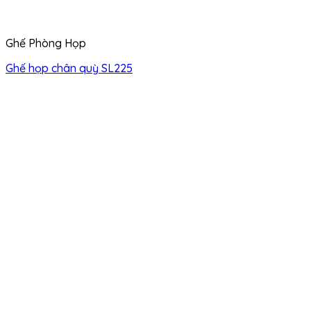
Ghế Phòng Họp
Ghế họp chân quỳ SL225