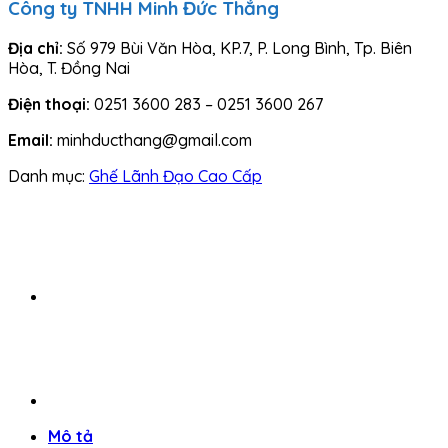
Công ty TNHH Minh Đức Thắng
Địa chỉ:
Số 979 Bùi Văn Hòa, KP.7, P. Long Bình, Tp. Biên
Hòa, T. Đồng Nai
Điện thoại:
0251 3600 283 – 0251 3600 267
Email:
minhducthang@gmail.com
Danh mục:
Ghế Lãnh Đạo Cao Cấp
Mô tả