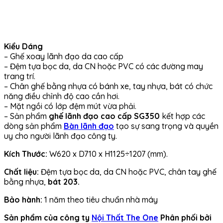
Kiểu Dáng
– Ghế xoay lãnh đạo da cao cấp
– Đệm tựa bọc da, da CN hoặc PVC có các đường may
trang trí.
– Chân ghế bằng nhựa có bánh xe, tay nhựa, bát có chức
năng điều chỉnh độ cao cần hơi.
– Mặt ngồi có lớp đệm mút vừa phải.
– Sản phẩm
ghế lãnh đạo cao cấp SG350
kết hợp các
dòng sản phẩm
Bàn lãnh đạo
tạo sự sang trọng và quyền
uy cho người lãnh đạo công ty.
Kích Thước:
W620 x D710 x H1125÷1207 (mm).
Chất liệu:
Đệm tựa bọc da, da CN hoặc PVC, chân tay ghế
bằng nhựa,
bát 203.
Bảo hành:
1 năm theo tiêu chuẩn nhà máy
Sản phẩm của công ty
Nội Thất The One
Phân phối bởi