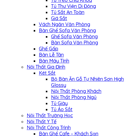
Tủ Treo Chìa Khóa
Tủ Thư Viện Di Động
Tủ Sắt An Toàn
Giá Sắt
Vách Ngăn Văn Phòng
Bàn Ghế Sofa Văn Phòng
Ghế Sofa Văn Phòng
Bàn Sofa Văn Phòng
Ghế Gấp
Bàn Lễ Tân
Bàn Máy Tính
Nội Thất Gia Đình
Két Sắt
Bộ Bàn Ăn Gỗ Tự Nhiên Sơn High
Glossy
Nội Thất Phòng Khách
Nội Thất Phòng Ngủ
Tủ Giày
Tủ Áo Sắt
Nội Thất Trường Học
Nội Thất Y Tế
Nội Thất Công Trình
Bàn Ghế Cafe – Khách Sạn