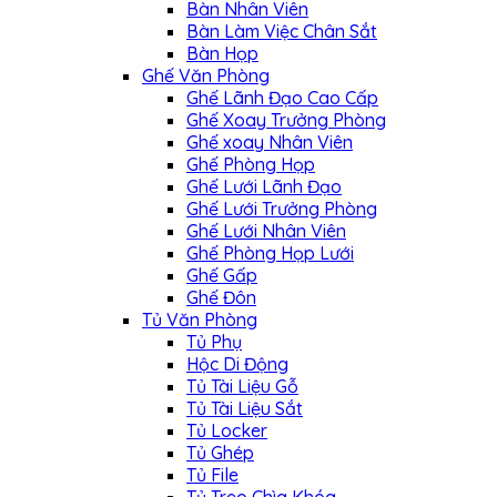
Bàn Nhân Viên
Bàn Làm Việc Chân Sắt
Bàn Họp
Ghế Văn Phòng
Ghế Lãnh Đạo Cao Cấp
Ghế Xoay Trưởng Phòng
Ghế xoay Nhân Viên
Ghế Phòng Họp
Ghế Lưới Lãnh Đạo
Ghế Lưới Trưởng Phòng
Ghế Lưới Nhân Viên
Ghế Phòng Họp Lưới
Ghế Gấp
Ghế Đôn
Tủ Văn Phòng
Tủ Phụ
Hộc Di Động
Tủ Tài Liệu Gỗ
Tủ Tài Liệu Sắt
Tủ Locker
Tủ Ghép
Tủ File