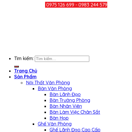
HOTLINE:
0975 126 699 - 0983 244 579
CHIA SẺ
KẾT NỐI FACEBOOK
Tìm kiếm:
Trang Chủ
Sản Phẩm
Nội Thất Văn Phòng
Bàn Văn Phòng
Bàn Lãnh Đạo
Bàn Trưởng Phòng
Bàn Nhân Viên
Bàn Làm Việc Chân Sắt
Bàn Họp
Ghế Văn Phòng
Ghế Lãnh Đạo Cao Cấp