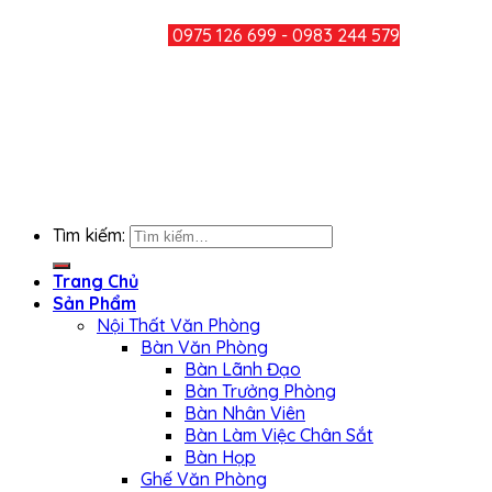
HOTLINE:
0975 126 699 - 0983 244 579
CHIA SẺ
KẾT NỐI FACEBOOK
Tìm kiếm:
Trang Chủ
Sản Phẩm
Nội Thất Văn Phòng
Bàn Văn Phòng
Bàn Lãnh Đạo
Bàn Trưởng Phòng
Bàn Nhân Viên
Bàn Làm Việc Chân Sắt
Bàn Họp
Ghế Văn Phòng