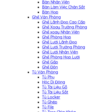
Bàn Nhân Viên
Bàn Làm Việc Chân Sắt
Bàn Họp
Ghế Văn Phòng
Ghế Lãnh Đạo Cao Cấp
Ghế Xoay Trưởng Phòng
Ghế xoay Nhân Viên
Ghế Phòng Họp
Ghế Lưới Lãnh Đạo
Ghế Lưới Trưởng Phòng
Ghế Lưới Nhân Viên
Ghế Phòng Họp Lưới
Ghế Gấp
Ghế Đôn
Tủ Văn Phòng
Tủ Phụ
Hộc Di Động
Tủ Tài Liệu Gỗ
Tủ Tài Liệu Sắt
Tủ Locker
Tủ Ghép
Tủ File