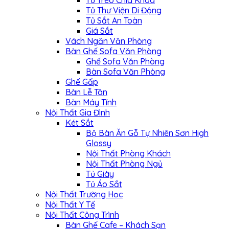
Tủ Treo Chìa Khóa
Tủ Thư Viện Di Động
Tủ Sắt An Toàn
Giá Sắt
Vách Ngăn Văn Phòng
Bàn Ghế Sofa Văn Phòng
Ghế Sofa Văn Phòng
Bàn Sofa Văn Phòng
Ghế Gấp
Bàn Lễ Tân
Bàn Máy Tính
Nội Thất Gia Đình
Két Sắt
Bộ Bàn Ăn Gỗ Tự Nhiên Sơn High
Glossy
Nội Thất Phòng Khách
Nội Thất Phòng Ngủ
Tủ Giày
Tủ Áo Sắt
Nội Thất Trường Học
Nội Thất Y Tế
Nội Thất Công Trình
Bàn Ghế Cafe – Khách Sạn