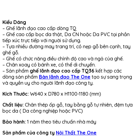
Kiểu Dáng
– Ghế lãnh đạo cao cấp dòng TQ
– Ghế cao cấp bọc da thật, Da CN hoặc Da PVC tại phần
tiếp xúc trực tiếp với nguời sử dụng.
– Tựa nhiều đường may trang trí, có nẹp gỗ bên cạnh, tay
ghế gỗ.
– Ghế có chức năng điều chỉnh độ cao và ngả của ghế.
– Chân xoay có bánh xe, có thể di chuyển.
– Sản phẩm
ghế lãnh đạo cao cấp TQ36
kết hợp các
dòng sản phẩm
Bàn lãnh đạo The One
tạo sự sang trọng
và quyền uy cho người lãnh đạo công ty.
Kích Thước:
W640 x D780 x H1100-1180 (mm)
Chất liệu:
Chân thép ốp gỗ, tay bằng gỗ tự nhiên, đệm tựa
bọc da ( Da công nghiệp hoặc PVC)
Bảo hành:
1 năm theo tiêu chuẩn nhà máy
Sản phẩm của công ty
Nội Thất The One