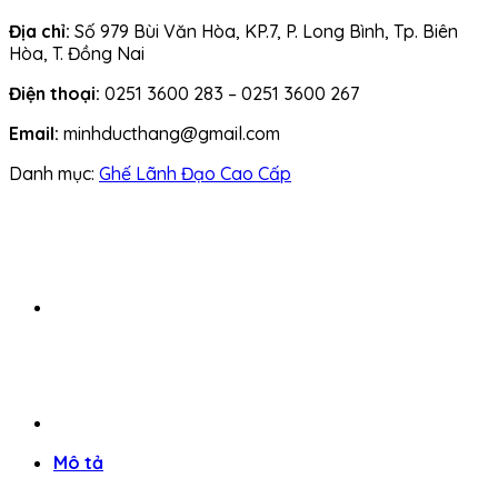
Địa chỉ:
Số 979 Bùi Văn Hòa, KP.7, P. Long Bình, Tp. Biên
Hòa, T. Đồng Nai
Điện thoại:
0251 3600 283 – 0251 3600 267
Email:
minhducthang@gmail.com
Danh mục:
Ghế Lãnh Đạo Cao Cấp
Mô tả