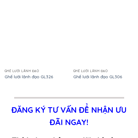
GHẾ LƯỚI LÃNH ĐẠO
GHẾ LƯỚI LÃNH ĐẠO
Ghế lưới lãnh đạo GL326
Ghế lưới lãnh đạo GL306
ĐĂNG KÝ TƯ VẤN ĐỂ NHẬN ƯU
ĐÃI NGAY!