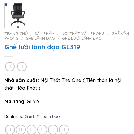
TRANG CHỦ
/
SẢN PHẨM
/
NỘI THẤT VĂN PHÒNG
/
GHẾ VĂN
PHÒNG
/
GHẾ LÃNH ĐẠO
/
GHẾ LƯỚI LÃNH ĐẠO
Ghế lưới lãnh đạo GL319
Nhà sản xuất:
Nội Thất The One ( Tiền thân là nội
thất Hòa Phát )
Mã hàng:
GL319
Danh mục:
Ghế Lưới Lãnh Đạo