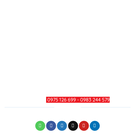
Công ty TNHH Minh Đức Thắng
Địa chỉ: Số 979, Đường Bùi Văn Hòa, Khu Phố 34,
Phường Long Bình, Thành Phố Đồng Nai
Điện thoại: 0251 3600 283
Hotline: 0975 126 699 - 0983 244
579
Mail: minhducthang@gmail.com
TƯ VẤN KHÁCH HÀNG
HOTLINE:
0975 126 699 - 0983 244 579
CHIA SẺ