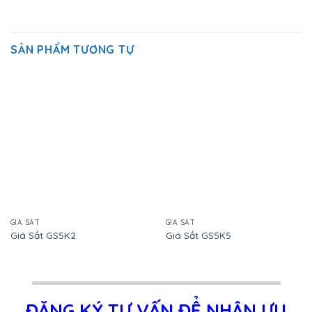
SẢN PHẨM TƯƠNG TỰ
GIÁ SẮT
GIÁ SẮT
Giá Sắt GS5K2
Giá Sắt GS5K5
ĐĂNG KÝ TƯ VẤN ĐỂ NHẬN ƯU