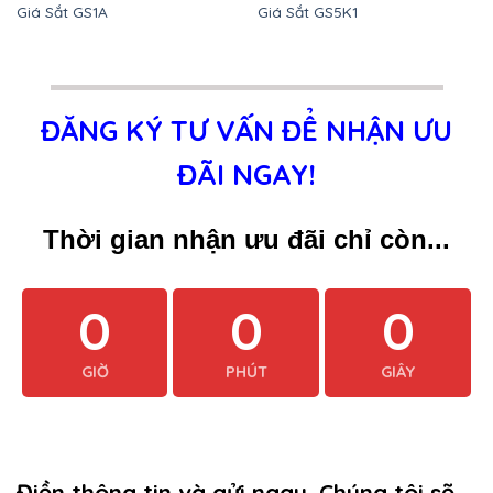
Giá Sắt GS1A
Giá Sắt GS5K1
ĐĂNG KÝ TƯ VẤN ĐỂ NHẬN ƯU
ĐÃI NGAY!
Thời gian nhận ưu đãi chỉ còn...
0
0
0
GIỜ
PHÚT
GIÂY
Điền thông tin và gửi ngay. Chúng tôi sẽ