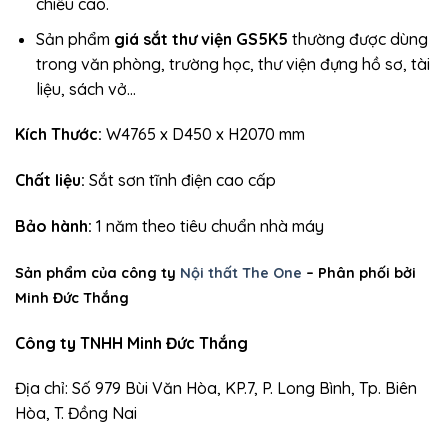
chiều cao.
Sản phẩm
giá sắt thư viện GS5K5
thường được dùng
trong văn phòng, trường học, thư viện đựng hồ sơ, tài
liệu, sách vở…
Kích Thước:
W4765 x D450 x H2070 mm
Chất liệu:
Sắt sơn tĩnh điện cao cấp
Bảo hành:
1 năm theo tiêu chuẩn nhà máy
Sản phẩm của công ty
Nội thất The One
– Phân phối bởi
Minh Đức Thắng
Công ty TNHH Minh Đức Thắng
Địa chỉ: Số 979 Bùi Văn Hòa, KP.7, P. Long Bình, Tp. Biên
Hòa, T. Đồng Nai