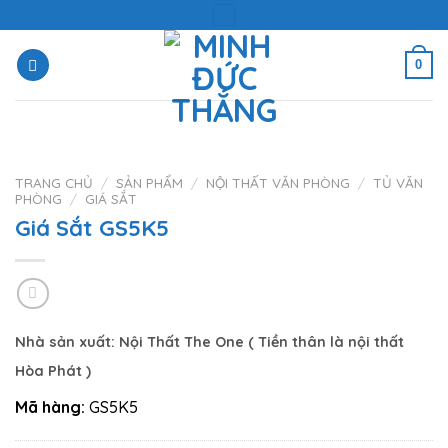
Skip
to
content
0
TRANG CHỦ
/
SẢN PHẨM
/
NỘI THẤT VĂN PHÒNG
/
TỦ VĂN
PHÒNG
/
GIÁ SẮT
Giá Sắt GS5K5
Nhà sản xuất:
Nội Thất The One
( Tiền thân là nội thất
Hòa Phát
)
Mã hàng:
GS5K5