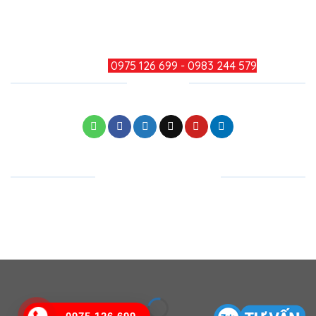
TƯ VẤN KHÁCH HÀNG
HOTLINE:
0975 126 699 - 0983 244 579
CHIA SẺ
KẾT NỐI FACEBOOK