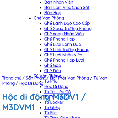
Bàn Nhân Viên
Bàn Làm Việc Chân Sắt
Bàn Họp
Ghế Văn Phòng
Ghế Lãnh Đạo Cao Cấp
Ghế Xoay Trưởng Phòng
Ghế xoay Nhân Viên
Ghế Phòng Họp
Ghế Lưới Lãnh Đạo
Ghế Lưới Trưởng Phòng
Ghế Lưới Nhân Viên
Ghế Phòng Họp Lưới
Ghế Gấp
Ghế Đôn
Tủ Văn Phòng
Trang chủ
/
Sản Phẩm
/
Nội Thất Văn Phòng
/
Tủ Văn
Tủ Phụ
Phòng
/
Hộc Di Động
Hộc Di Động
Tủ Tài Liệu Gỗ
Hộc di động M3DV1 /
Tủ Tài Liệu Sắt
Tủ Locker
M3DVM1
Tủ Ghép
Tủ File