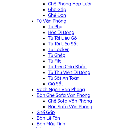
Ghế Phòng Họp Lưới
Ghế Gấp
Ghế Đôn
Tủ Văn Phòng
Tủ Phụ
Hộc Di Động
Tủ Tài Liệu Gỗ
Tủ Tài Liệu Sắt
Tủ Locker
Tủ Ghép
Tủ File
Tủ Treo Chìa Khóa
Tủ Thư Viện Di Động
Tủ Sắt An Toàn
Giá Sắt
Vách Ngăn Văn Phòng
Bàn Ghế Sofa Văn Phòng
Ghế Sofa Văn Phòng
Bàn Sofa Văn Phòng
Ghế Gấp
Bàn Lễ Tân
Bàn Máy Tính