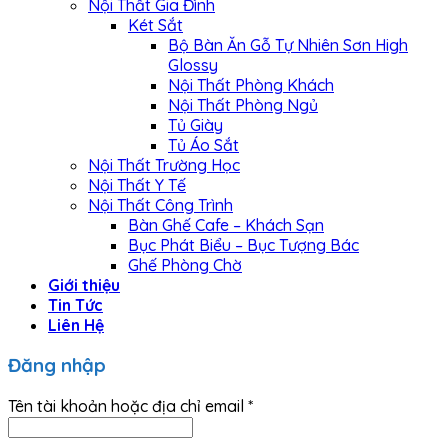
Nội Thất Gia Đình
Két Sắt
Bộ Bàn Ăn Gỗ Tự Nhiên Sơn High
Glossy
Nội Thất Phòng Khách
Nội Thất Phòng Ngủ
Tủ Giày
Tủ Áo Sắt
Nội Thất Trường Học
Nội Thất Y Tế
Nội Thất Công Trình
Bàn Ghế Cafe – Khách Sạn
Bục Phát Biểu – Bục Tượng Bác
Ghế Phòng Chờ
Giới thiệu
Tin Tức
Liên Hệ
Đăng nhập
Tên tài khoản hoặc địa chỉ email
*