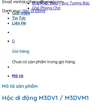
Email: minhducthang@gmail.com
Bục Phát Biểu – Bục Tượng Bác
Ghế Phòng Chờ
Danh mục:
Hộc Di Động
Giới thiệu
Tin Tức
Liên Hệ
0
Giỏ hàng
Chưa có sản phẩm trong giỏ hàng.
Mô tả
Mô tả sản phẩm
Hộc di động M3DV1 / M3DVM1