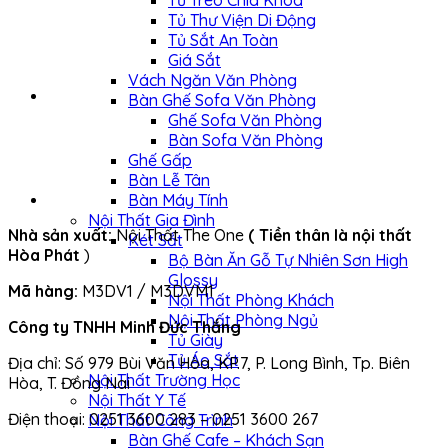
Tủ Treo Chìa Khóa
Tủ Thư Viện Di Động
Tủ Sắt An Toàn
Giá Sắt
Vách Ngăn Văn Phòng
Bàn Ghế Sofa Văn Phòng
Ghế Sofa Văn Phòng
Bàn Sofa Văn Phòng
Ghế Gấp
Bàn Lễ Tân
Bàn Máy Tính
Nội Thất Gia Đình
Nhà sản xuất:
Nội Thất The One
( Tiền thân là nội thất
Két Sắt
Hòa Phát
)
Bộ Bàn Ăn Gỗ Tự Nhiên Sơn High
Glossy
Mã hàng:
M3DV1 / M3DVM1
Nội Thất Phòng Khách
Nội Thất Phòng Ngủ
Công ty TNHH Minh Đức Thắng
Tủ Giày
Tủ Áo Sắt
Địa chỉ: Số 979 Bùi Văn Hòa, KP.7, P. Long Bình, Tp. Biên
Nội Thất Trường Học
Hòa, T. Đồng Nai
Nội Thất Y Tế
Điện thoại: 0251 3600 283 – 0251 3600 267
Nội Thất Công Trình
Bàn Ghế Cafe – Khách Sạn