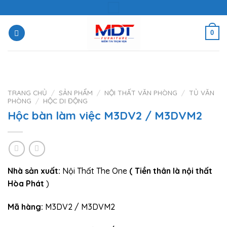
Skip
to
content
0
TRANG CHỦ
/
SẢN PHẨM
/
NỘI THẤT VĂN PHÒNG
/
TỦ VĂN
PHÒNG
/
HỘC DI ĐỘNG
Hộc bàn làm việc M3DV2 / M3DVM2
Nhà sản xuất:
Nội Thất The One
( Tiền thân là nội thất
Hòa Phát
)
Mã hàng:
M3DV2 / M3DVM2