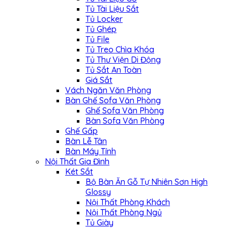
Tủ Tài Liệu Sắt
Tủ Locker
Tủ Ghép
Tủ File
Tủ Treo Chìa Khóa
Tủ Thư Viện Di Động
Tủ Sắt An Toàn
Giá Sắt
Vách Ngăn Văn Phòng
Bàn Ghế Sofa Văn Phòng
Ghế Sofa Văn Phòng
Bàn Sofa Văn Phòng
Ghế Gấp
Bàn Lễ Tân
Bàn Máy Tính
Nội Thất Gia Đình
Két Sắt
Bộ Bàn Ăn Gỗ Tự Nhiên Sơn High
Glossy
Nội Thất Phòng Khách
Nội Thất Phòng Ngủ
Tủ Giày