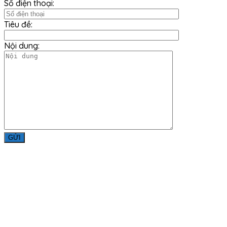
Số điện thoại:
Tiêu đề:
Nội dung:
Liên Hệ
Công ty TNHH Minh Đức Thắng
Địa chỉ: Số 979, Đường Bùi Văn Hòa, Khu Phố 34, Phường