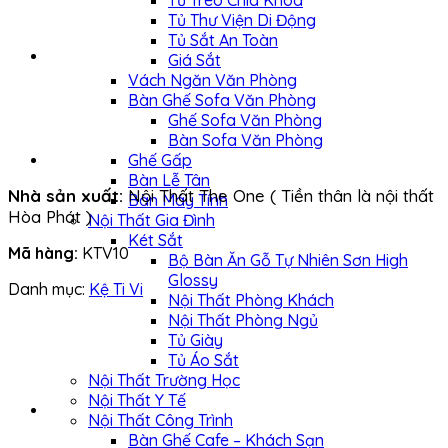
Tủ Treo Chìa Khóa
Tủ Thư Viện Di Động
Tủ Sắt An Toàn
Giá Sắt
Vách Ngăn Văn Phòng
Bàn Ghế Sofa Văn Phòng
Ghế Sofa Văn Phòng
Bàn Sofa Văn Phòng
Ghế Gấp
Bàn Lễ Tân
Nhà sản xuất:
Nội Thất The One ( Tiền thân là nội thất
Bàn Máy Tính
Hòa Phát )
Nội Thất Gia Đình
Két Sắt
Mã hàng:
KTV10
Bộ Bàn Ăn Gỗ Tự Nhiên Sơn High
Glossy
Danh mục:
Kệ Ti Vi
Nội Thất Phòng Khách
Nội Thất Phòng Ngủ
Tủ Giày
Tủ Áo Sắt
Nội Thất Trường Học
Nội Thất Y Tế
Nội Thất Công Trình
Bàn Ghế Cafe – Khách Sạn