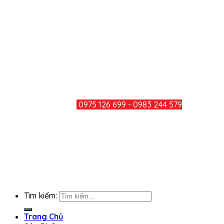
Long Bình, Thành Phố Đồng Nai
Điện thoại: 0251 3600 283
Hotline: 0975 126 699 - 0983 244
579
Mail: minhducthang@gmail.com
TƯ VẤN KHÁCH HÀNG
HOTLINE:
0975 126 699 - 0983 244 579
CHIA SẺ
KẾT NỐI FACEBOOK
Tìm kiếm:
Trang Chủ