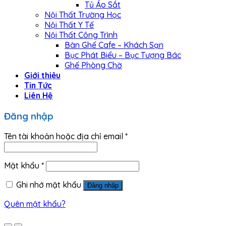
Tủ Áo Sắt
Nội Thất Trường Học
Nội Thất Y Tế
Nội Thất Công Trình
Bàn Ghế Cafe – Khách Sạn
Bục Phát Biểu – Bục Tượng Bác
Ghế Phòng Chờ
Giới thiệu
Tin Tức
Liên Hệ
Đăng nhập
Tên tài khoản hoặc địa chỉ email
*
Mật khẩu
*
Ghi nhớ mật khẩu
Đăng nhập
Quên mật khẩu?