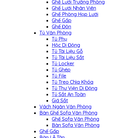
Ghế Lưới Trưởng Phòng
Ghế Lưới Nhân Viên
Ghế Phòng Họp Lưới
Ghế Gấp
Ghế Đôn
Tủ Văn Phòng
Tủ Phụ
Hộc Di Động
Tủ Tài Liệu Gỗ
Tủ Tài Liệu Sắt
Tủ Locker
Tủ Ghép
Tủ File
Tủ Treo Chìa Khóa
Tủ Thư Viện Di Động
Tủ Sắt An Toàn
Giá Sắt
Vách Ngăn Văn Phòng
Bàn Ghế Sofa Văn Phòng
Ghế Sofa Văn Phòng
Bàn Sofa Văn Phòng
Ghế Gấp
Bàn Lễ Tân