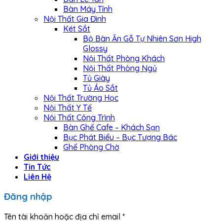
Bàn Máy Tính
Nội Thất Gia Đình
Két Sắt
Bộ Bàn Ăn Gỗ Tự Nhiên Sơn High
Glossy
Nội Thất Phòng Khách
Nội Thất Phòng Ngủ
Tủ Giày
Tủ Áo Sắt
Nội Thất Trường Học
Nội Thất Y Tế
Nội Thất Công Trình
Bàn Ghế Cafe – Khách Sạn
Bục Phát Biểu – Bục Tượng Bác
Ghế Phòng Chờ
Giới thiệu
Tin Tức
Liên Hệ
Đăng nhập
Tên tài khoản hoặc địa chỉ email
*