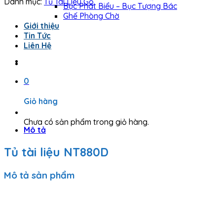
Danh mục:
Tủ Tài Liệu Gỗ
Bục Phát Biểu – Bục Tượng Bác
Ghế Phòng Chờ
Giới thiệu
Tin Tức
Liên Hệ
0
Giỏ hàng
Chưa có sản phẩm trong giỏ hàng.
Mô tả
Tủ tài liệu NT880D
Mô tả sản phẩm