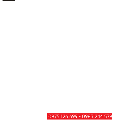
Liên Hệ
Công ty TNHH Minh Đức Thắng
Địa chỉ: Số 979, Đường Bùi Văn Hòa, Khu Phố 34, Phường
Long Bình, Thành Phố Đồng Nai
Điện thoại: 0251 3600 283
Hotline: 0975 126 699 - 0983 244
579
Mail: minhducthang@gmail.com
TƯ VẤN KHÁCH HÀNG
HOTLINE:
0975 126 699 - 0983 244 579
CHIA SẺ