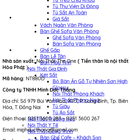
Tủ Treo Chìa Khóa
Tủ Thư Viện Di Động
Tủ Sắt An Toàn
Giá Sắt
Vách Ngăn Văn Phòng
Bàn Ghế Sofa Văn Phòng
Ghế Sofa Văn Phòng
Bàn Sofa Văn Phòng
Ghế Gấp
Bàn Lễ Tân
Nhà sản xuất:
Nội Thất The One
( Tiền thân là nội thất
Bàn Máy Tính
Hòa Phát
)
Nội Thất Gia Đình
Két Sắt
Mã hàng:
NT880D
Bộ Bàn Ăn Gỗ Tự Nhiên Sơn High
Glossy
Công ty TNHH Minh Đức Thắng
Nội Thất Phòng Khách
Nội Thất Phòng Ngủ
Địa chỉ: Số 979 Bùi Văn Hòa, KP.7, P. Long Bình, Tp. Biên
Tủ Giày
Hòa, T. Đồng Nai
Tủ Áo Sắt
Điện thoại: 0251 3600 283 – 0251 3600 267
Nội Thất Trường Học
Nội Thất Y Tế
Email: minhducthang@gmail.com
Nội Thất Công Trình
Bàn Ghế Cafe – Khách Sạn