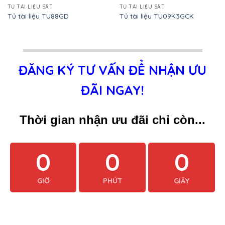
TỦ TÀI LIỆU SẮT
TỦ TÀI LIỆU SẮT
Tủ tài liệu TU88GD
Tủ tài liệu TU09K3GCK
ĐĂNG KÝ TƯ VẤN ĐỂ NHẬN ƯU
ĐÃI NGAY!
Thời gian nhận ưu đãi chỉ còn...
0
0
0
GIỜ
PHÚT
GIÂY