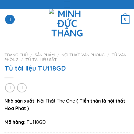
Skip
to
content
0
TRANG CHỦ
/
SẢN PHẨM
/
NỘI THẤT VĂN PHÒNG
/
TỦ VĂN
PHÒNG
/
TỦ TÀI LIỆU SẮT
Tủ tài liệu TU118GD
Nhà sản xuất:
Nội Thất The One
( Tiền thân là nội thất
Hòa Phát
)
Mã hàng:
TU118GD