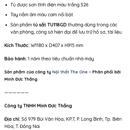
Tủ được sơn tĩnh điện màu trắng S26
Tay nắm âm màu cam nổi bật
Sản phẩm
tủ sắt TU118GD
thường dùng trong các
văn phòng, công sở hiện đại để lưu trữ hồ sơ, tài liệu.
Kích Thước:
W1180 x D407 x H915 mm
Bảo hành:
1 năm theo tiêu chuẩn nhà máy
Sản phẩm của công ty
Nội thất The One
– Phân phối bởi
Minh Đức Thắng
——————
Công ty TNHH Minh Đức Thắng
Địa chỉ:
Số 979 Bùi Văn Hòa, KP.7, P. Long Bình, Tp. Biên
Hòa, T. Đồng Nai