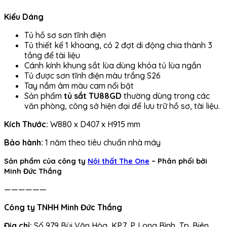
Kiểu Dáng
Tủ hồ sơ sơn tĩnh điện
Tủ thiết kế 1 khoang, có 2 đợt di động chia thành 3
tầng để tài liệu
Cánh kính khung sắt lùa dùng khóa tủ lùa ngắn
Tủ được sơn tĩnh điện màu trắng S26
Tay nắm âm màu cam nổi bật
Sản phẩm
tủ sắt TU88GD
thường dùng trong các
văn phòng, công sở hiện đại để lưu trữ hồ sơ, tài liệu.
Kích Thước:
W880 x D407 x H915 mm
Bảo hành:
1 năm theo tiêu chuẩn nhà máy
Sản phẩm của công ty
Nội thất The One
– Phân phối bởi
Minh Đức Thắng
——————
Công ty TNHH Minh Đức Thắng
Địa chỉ:
Số 979 Bùi Văn Hòa, KP.7, P. Long Bình, Tp. Biên