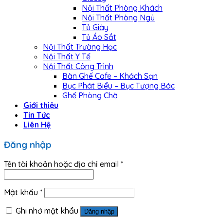
Nội Thất Phòng Khách
Nội Thất Phòng Ngủ
Tủ Giày
Tủ Áo Sắt
Nội Thất Trường Học
Nội Thất Y Tế
Nội Thất Công Trình
Bàn Ghế Cafe – Khách Sạn
Bục Phát Biểu – Bục Tượng Bác
Ghế Phòng Chờ
Giới thiệu
Tin Tức
Liên Hệ
Đăng nhập
Tên tài khoản hoặc địa chỉ email
*
Mật khẩu
*
Ghi nhớ mật khẩu
Đăng nhập