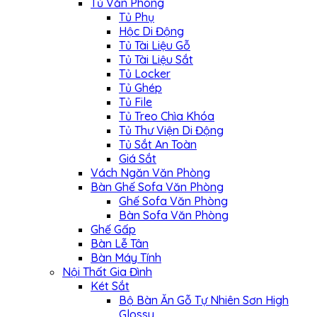
Tủ Văn Phòng
Tủ Phụ
Hộc Di Động
Tủ Tài Liệu Gỗ
Tủ Tài Liệu Sắt
Tủ Locker
Tủ Ghép
Tủ File
Tủ Treo Chìa Khóa
Tủ Thư Viện Di Động
Tủ Sắt An Toàn
Giá Sắt
Vách Ngăn Văn Phòng
Bàn Ghế Sofa Văn Phòng
Ghế Sofa Văn Phòng
Bàn Sofa Văn Phòng
Ghế Gấp
Bàn Lễ Tân
Bàn Máy Tính
Nội Thất Gia Đình
Két Sắt
Bộ Bàn Ăn Gỗ Tự Nhiên Sơn High
Glossy