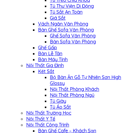
Tủ Treo Chìa Khóa
Tủ Thư Viện Di Động
Tủ Sắt An Toàn
Giá Sắt
Vách Ngăn Văn Phòng
Bàn Ghế Sofa Văn Phòng
Ghế Sofa Văn Phòng
Bàn Sofa Văn Phòng
Ghế Gấp
Bàn Lễ Tân
Bàn Máy Tính
Nội Thất Gia Đình
Két Sắt
Bộ Bàn Ăn Gỗ Tự Nhiên Sơn High
Glossy
Nội Thất Phòng Khách
Nội Thất Phòng Ngủ
Tủ Giày
Tủ Áo Sắt
Nội Thất Trường Học
Nội Thất Y Tế
Nội Thất Công Trình
Bàn Ghế Cafe – Khách Sạn