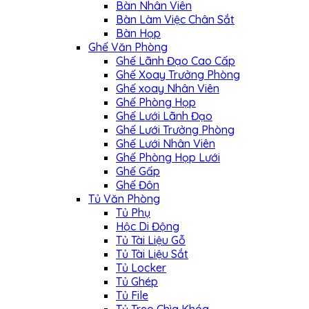
Bàn Nhân Viên
Bàn Làm Việc Chân Sắt
Bàn Họp
Ghế Văn Phòng
Ghế Lãnh Đạo Cao Cấp
Ghế Xoay Trưởng Phòng
Ghế xoay Nhân Viên
Ghế Phòng Họp
Ghế Lưới Lãnh Đạo
Ghế Lưới Trưởng Phòng
Ghế Lưới Nhân Viên
Ghế Phòng Họp Lưới
Ghế Gấp
Ghế Đôn
Tủ Văn Phòng
Tủ Phụ
Hộc Di Động
Tủ Tài Liệu Gỗ
Tủ Tài Liệu Sắt
Tủ Locker
Tủ Ghép
Tủ File