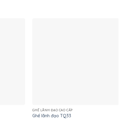
GHẾ LÃNH ĐẠO CAO CẤP
GHẾ
Ghế lãnh đạo TQ33
Ghế