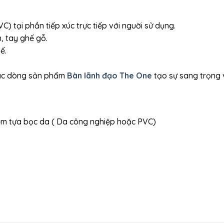
) tại phần tiếp xúc trực tiếp với nguời sử dụng.
, tay ghế gỗ.
ế.
ác dòng sản phẩm
Bàn lãnh đạo The One
tạo sự sang trọng 
ệm tựa bọc da ( Da công nghiệp hoặc PVC)