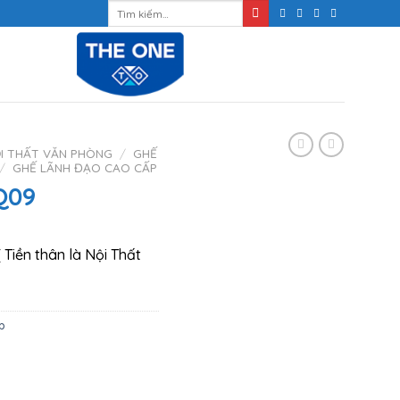
Tìm
kiếm:
I THẤT VĂN PHÒNG
/
GHẾ
/
GHẾ LÃNH ĐẠO CAO CẤP
Q09
 Tiền thân là Nội Thất
p