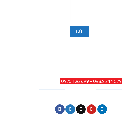
TƯ VẤN KHÁCH HÀNG
HOTLINE:
0975 126 699 - 0983 244 579
CHIA SẺ
Phường Long