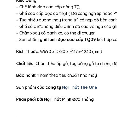
Kiểu Dáng
– Ghế lãnh đạo cao cấp dòng TQ
– Ghế cao cấp bọc da thật ( Da công nghiệp hoặc PVC
– Tựa nhiều đường may trang trí, có nẹp gỗ bên cạnh
– Ghế có chức năng điều chỉnh độ cao và ngả của gh
– Chân xoay có bánh xe, có thể di chuyển.
– Sản phẩm
ghế lãnh đạo cao cấp TQ09
kết hợp c
Kích Thước:
W690 x D780 x H1175÷1230 (mm)
Chất liệu:
Chân thép ốp gỗ, tay bằng gỗ tự nhiên, đ
Bảo hành:
1 năm theo tiêu chuẩn nhà máy
Sản phẩm của công ty
Nội Thất The One
Phân phối bởi Nội Thất Minh Đức Thắng