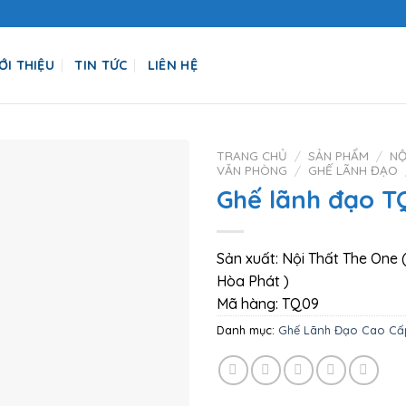
ỚI THIỆU
TIN TỨC
LIÊN HỆ
TRANG CHỦ
/
SẢN PHẨM
/
NỘ
VĂN PHÒNG
/
GHẾ LÃNH ĐẠO
Ghế lãnh đạo T
Sản xuất: Nội Thất The One (
Hòa Phát )
Mã hàng: TQ09
Danh mục:
Ghế Lãnh Đạo Cao Cấ