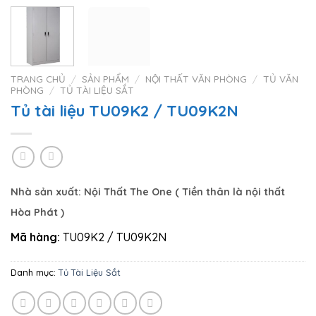
TRANG CHỦ
/
SẢN PHẨM
/
NỘI THẤT VĂN PHÒNG
/
TỦ VĂN
PHÒNG
/
TỦ TÀI LIỆU SẮT
Tủ tài liệu TU09K2 / TU09K2N
Nhà sản xuất:
Nội Thất The One
( Tiền thân là nội thất
Hòa Phát
)
Mã hàng:
TU09K2 / TU09K2N
Danh mục:
Tủ Tài Liệu Sắt