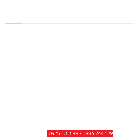
LIÊN HỆ
Công ty TNHH Minh Đức Thắng
Địa chỉ: Số 979, Đường Bùi Văn Hòa, Khu Phố 34,
Phường Long Bình, Thành Phố Đồng Nai
Điện thoại: 0251 3600 283
Hotline: 0975 126 699 - 0983 244
579
Mail: minhducthang@gmail.com
TƯ VẤN KHÁCH HÀNG
HOTLINE:
0975 126 699 - 0983 244 579