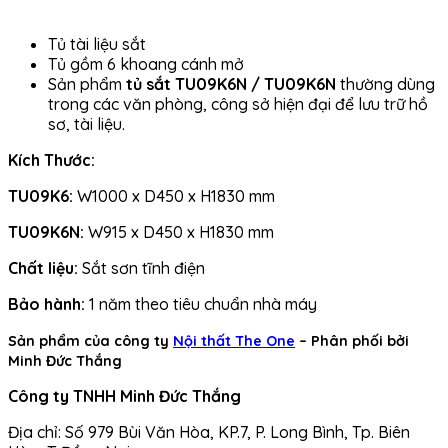
Tủ tài liệu sắt
Tủ gồm 6 khoang cánh mở
Sản phẩm
tủ sắt TU09K6N / TU09K6N
thường dùng
trong các văn phòng, công sở hiện đại để lưu trữ hồ
sơ, tài liệu.
Kích Thước:
TU09K6:
W1000 x D450 x H1830 mm
TU09K6N:
W915 x D450 x H1830 mm
Chất liệu:
Sắt sơn tĩnh điện
Bảo hành:
1 năm theo tiêu chuẩn nhà máy
Sản phẩm của công ty
Nội thất The One
– Phân phối bởi
Minh Đức Thắng
Công ty TNHH Minh Đức Thắng
Địa chỉ: Số 979 Bùi Văn Hòa, KP.7, P. Long Bình, Tp. Biên