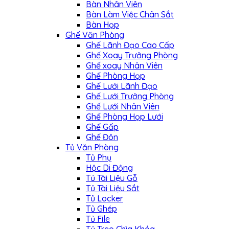
Bàn Nhân Viên
Bàn Làm Việc Chân Sắt
Bàn Họp
Ghế Văn Phòng
Ghế Lãnh Đạo Cao Cấp
Ghế Xoay Trưởng Phòng
Ghế xoay Nhân Viên
Ghế Phòng Họp
Ghế Lưới Lãnh Đạo
Ghế Lưới Trưởng Phòng
Ghế Lưới Nhân Viên
Ghế Phòng Họp Lưới
Ghế Gấp
Ghế Đôn
Tủ Văn Phòng
Tủ Phụ
Hộc Di Động
Tủ Tài Liệu Gỗ
Tủ Tài Liệu Sắt
Tủ Locker
Tủ Ghép
Tủ File