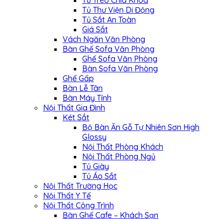
Tủ Treo Chìa Khóa
Tủ Thư Viện Di Động
Tủ Sắt An Toàn
Giá Sắt
Vách Ngăn Văn Phòng
Bàn Ghế Sofa Văn Phòng
Ghế Sofa Văn Phòng
Bàn Sofa Văn Phòng
Ghế Gấp
Bàn Lễ Tân
Bàn Máy Tính
Nội Thất Gia Đình
Két Sắt
Bộ Bàn Ăn Gỗ Tự Nhiên Sơn High
Glossy
Nội Thất Phòng Khách
Nội Thất Phòng Ngủ
Tủ Giày
Tủ Áo Sắt
Nội Thất Trường Học
Nội Thất Y Tế
Nội Thất Công Trình
Bàn Ghế Cafe – Khách Sạn