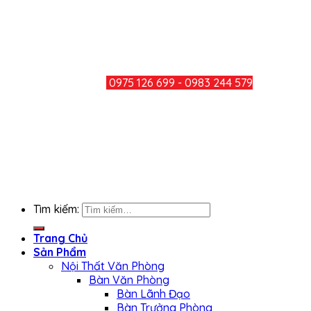
Mail: minhducthang@gmail.com
TƯ VẤN KHÁCH HÀNG
HOTLINE:
0975 126 699 - 0983 244 579
CHIA SẺ
KẾT NỐI FACEBOOK
Tìm kiếm:
Trang Chủ
Sản Phẩm
Nội Thất Văn Phòng
Bàn Văn Phòng
Bàn Lãnh Đạo
Bàn Trưởng Phòng