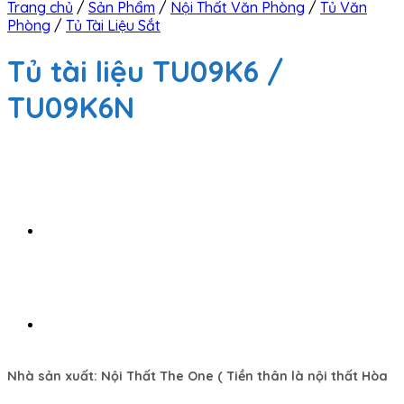
Trang chủ
/
Sản Phẩm
/
Nội Thất Văn Phòng
/
Tủ Văn
Phòng
/
Tủ Tài Liệu Sắt
Tủ tài liệu TU09K6 /
TU09K6N
Nhà sản xuất:
Nội Thất The One
( Tiền thân là nội thất Hòa