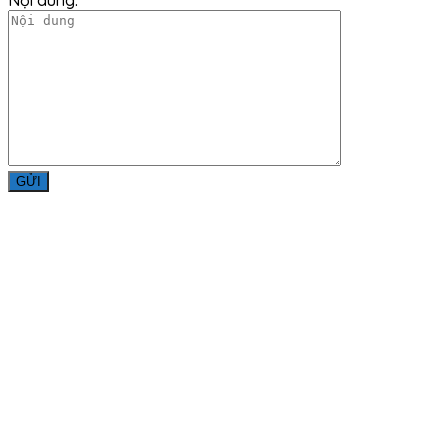
Nội dung:
Liên Hệ
Công ty TNHH Minh Đức Thắng
Địa chỉ: Số 979, Đường Bùi Văn Hòa, Khu Phố 34, Phường
Long Bình, Thành Phố Đồng Nai
Điện thoại: 0251 3600 283
Hotline: 0975 126 699 - 0983 244
579